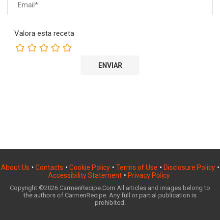
Valora esta receta
About Us
•
Contacts
•
Cookie Policy
•
Terms of Use
•
Disclosure Policy
•
Accessibility Statement
•
Privacy Policy
Copyright ©2026 CarmenRecipe.Com All articles and images belong to
the authors of CarmenRecipe. Any full or partial publication is
prohibited.