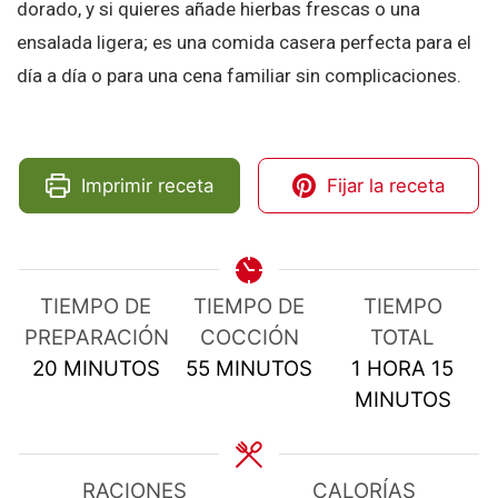
dorado, y si quieres añade hierbas frescas o una
ensalada ligera; es una comida casera perfecta para el
día a día o para una cena familiar sin complicaciones.
Imprimir receta
Fijar la receta
TIEMPO DE
TIEMPO DE
TIEMPO
PREPARACIÓN
COCCIÓN
TOTAL
MINUTOS
MINUTOS
HORA
MIN
20
MINUTOS
55
MINUTOS
1
HORA
15
MINUTOS
RACIONES
CALORÍAS