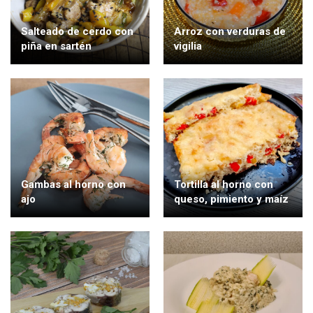
Salteado de cerdo con
Arroz con verduras de
piña en sartén
vigilia
Gambas al horno con
Tortilla al horno con
ajo
queso, pimiento y maíz