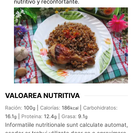
nutritivo y reconfortante.
VALOAREA NUTRITIVA
Ración:
100
|
Calorías:
186
|
Carbohidratos:
g
kcal
16.1
|
Proteina:
12.4
|
Grasa:
9.1
g
g
g
Informatiile nutritionale sunt calculate automat,