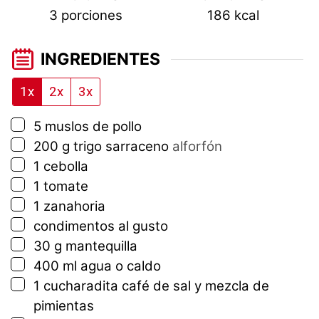
3
porciones
186
kcal
INGREDIENTES
1x
2x
3x
▢
5
muslos de pollo
▢
200
g
trigo sarraceno
alforfón
▢
1
cebolla
▢
1
tomate
▢
1
zanahoria
▢
condimentos al gusto
▢
30
g
mantequilla
▢
400
ml
agua o caldo
▢
1
cucharadita
café de sal y mezcla de
pimientas