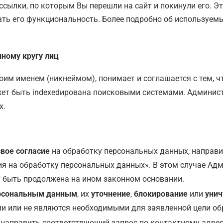
 ссылки, по которым Вы перешли на сайт и покинули его. 
ать его функциональность. Более подробно об используем
ному кругу лиц
воим именем (никнеймом), понимает и соглашается с тем, 
ет быть indexedирована поисковыми системами. Администр
х.
свое согласие
на обработку персональных данных, направи
я на обработку персональных данных». В этом случае Адм
т быть продолжена на ином законном основании.
ерсональным данным
, их
уточнение
,
блокирование
или
уни
и или не являются необходимыми для заявленной цели об
 направить соответствующий запрос по контактному адре