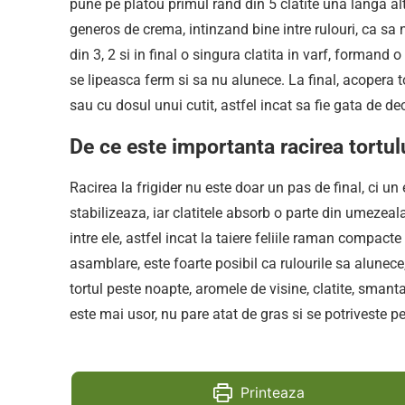
pune pe platou primul rand din 5 clatite una langa alt
generos de crema, intinzand bine intre rulouri, ca sa 
din 3, 2 si in final o singura clatita in varf, formand o
se lipeasca ferm si sa nu alunece. La final, acopera 
sau cu dosul unui cutit, astfel incat sa fie gata de de
De ce este importanta racirea tortulu
Racirea la frigider nu este doar un pas de final, ci un
stabilizeaza, iar clatitele absorb o parte din umezeal
intre ele, astfel incat la taiere feliile raman compact
asamblare, este foarte posibil ca rulourile sa alunece,
tortul peste noapte, aromele de visine, clatite, smant
este mai usor, nu pare atat de gras si se potriveste p
Printeaza