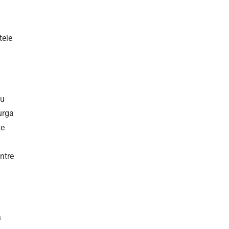
tele
au
curga
te
ntre
a