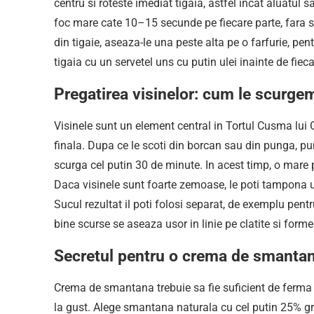
centru si roteste imediat tigaia, astfel incat aluatul s
foc mare cate 10–15 secunde pe fiecare parte, fara sa 
din tigaie, aseaza-le una peste alta pe o farfurie, pen
tigaia cu un servetel uns cu putin ulei inainte de fieca
Pregatirea visinelor: cum le scurge
Visinele sunt un element central in Tortul Cusma lui 
finala. Dupa ce le scoti din borcan sau din punga, pun
scurga cel putin 30 de minute. In acest timp, o mare p
Daca visinele sunt foarte zemoase, le poti tampona us
Sucul rezultat il poti folosi separat, de exemplu pent
bine scurse se aseaza usor in linie pe clatite si form
Secretul pentru o crema de smantan
Crema de smantana trebuie sa fie suficient de ferma in
la gust. Alege smantana naturala cu cel putin 25% gras