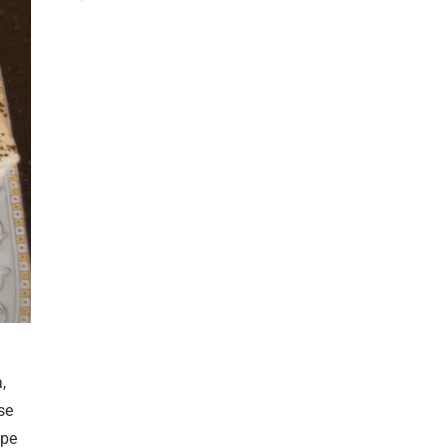
,
se
 pe