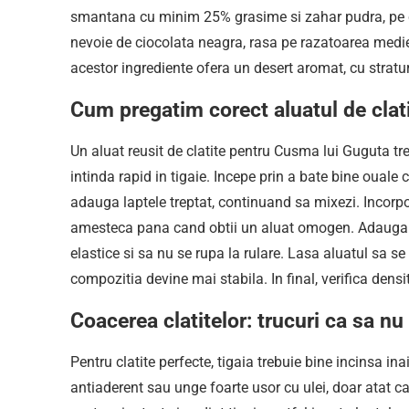
smantana cu minim 25% grasime si zahar pudra, pe c
nevoie de ciocolata neagra, rasa pe razatoarea medi
acestor ingrediente ofera un desert aromat, cu stratur
Cum pregatim corect aluatul de cla
Un aluat reusit de clatite pentru Cusma lui Guguta treb
intinda rapid in tigaie. Incepe prin a bate bine oual
adauga laptele treptat, continuand sa mixezi. Incorpo
amesteca pana cand obtii un aluat omogen. Adauga ulei
elastice si sa nu se rupa la rulare. Lasa aluatul sa 
compozitia devine mai stabila. In final, verifica densi
Coacerea clatitelor: trucuri ca sa nu
Pentru clatite perfecte, tigaia trebuie bine incinsa in
antiaderent sau unge foarte usor cu ulei, doar atat c