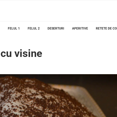
FELUL 1
FELUL 2
DESERTURI
APERITIVE
RETETE DE C
cu visine