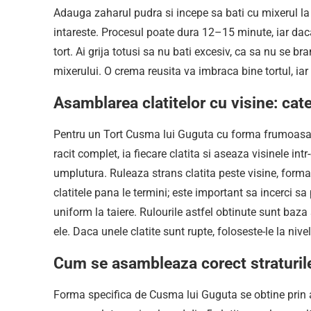
Adauga zaharul pudra si incepe sa bati cu mixerul la
intareste. Procesul poate dura 12–15 minute, iar dac
tort. Ai grija totusi sa nu bati excesiv, ca sa nu se b
mixerului. O crema reusita va imbraca bine tortul, iar d
Asamblarea clatitelor cu visine: cat
Pentru un Tort Cusma lui Guguta cu forma frumoasa si
racit complet, ia fiecare clatita si aseaza visinele int
umplutura. Ruleaza strans clatita peste visine, form
clatitele pana le termini; este important sa incerci 
uniform la taiere. Rulourile astfel obtinute sunt baza
ele. Daca unele clatite sunt rupte, foloseste-le la nivelu
Cum se asambleaza corect straturil
Forma specifica de Cusma lui Guguta se obtine prin as