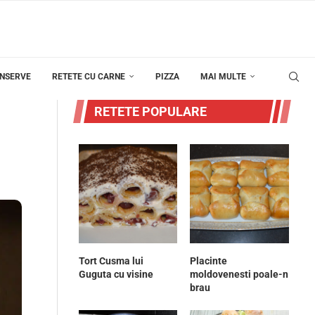
ONSERVE
RETETE CU CARNE
PIZZA
MAI MULTE
RETETE POPULARE
Tort Cusma lui
Placinte
Guguta cu visine
moldovenesti poale-n
brau