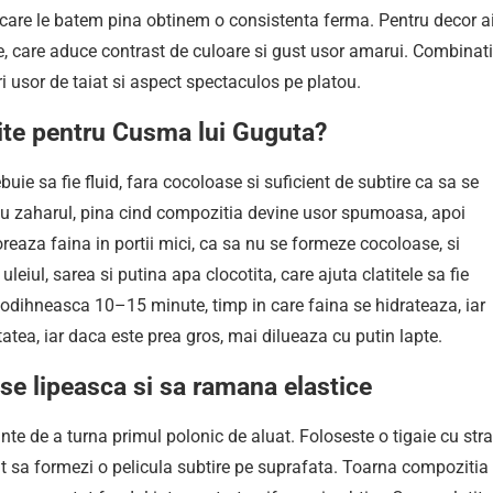
are le batem pina obtinem o consistenta ferma. Pentru decor a
e, care aduce contrast de culoare si gust usor amarui. Combinat
i usor de taiat si aspect spectaculos pe platou.
tite pentru Cusma lui Guguta?
uie sa fie fluid, fara cocoloase si suficient de subtire ca sa se
e cu zaharul, pina cind compozitia devine usor spumoasa, apoi
reaza faina in portii mici, ca sa nu se formeze cocoloase, si
ul, sarea si putina apa clocotita, care ajuta clatitele sa fie
se odihneasca 10–15 minute, timp in care faina se hidrateaza, iar
tatea, iar daca este prea gros, mai dilueaza cu putin lapte.
 se lipeasca si sa ramana elastice
ainte de a turna primul polonic de aluat. Foloseste o tigaie cu stra
at sa formezi o pelicula subtire pe suprafata. Toarna compozitia 