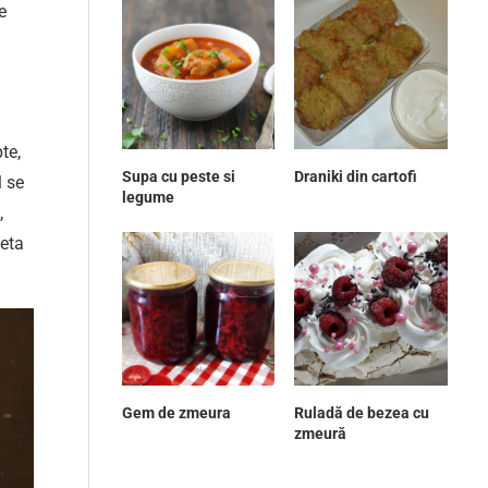
e
te,
Supa cu peste si
Draniki din cartofi
l se
legume
,
teta
Gem de zmeura
Ruladă de bezea cu
zmeură