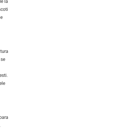
le la
scoti
ge
xtura
 se
sti.
ele
soara
.