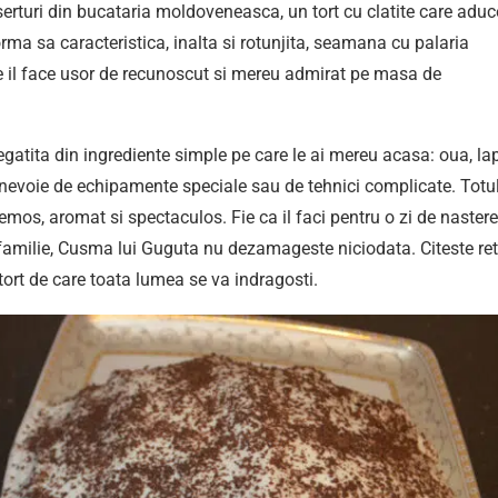
erturi din bucataria moldoveneasca, un tort cu clatite care aduc
orma sa caracteristica, inalta si rotunjita, seamana cu palaria
ce il face usor de recunoscut si mereu admirat pe masa de
regatita din ingrediente simple pe care le ai mereu acasa: oua, lap
 nevoie de echipamente speciale sau de tehnici complicate. Totu
emos, aromat si spectaculos. Fie ca il faci pentru o zi de nastere
familie, Cusma lui Guguta nu dezamageste niciodata. Citeste re
tort de care toata lumea se va indragosti.