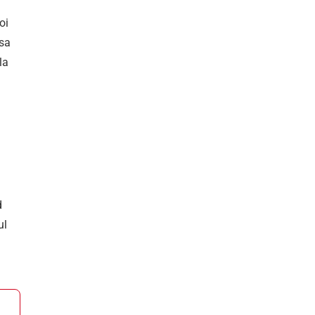
oi
 sa
la
d
ul