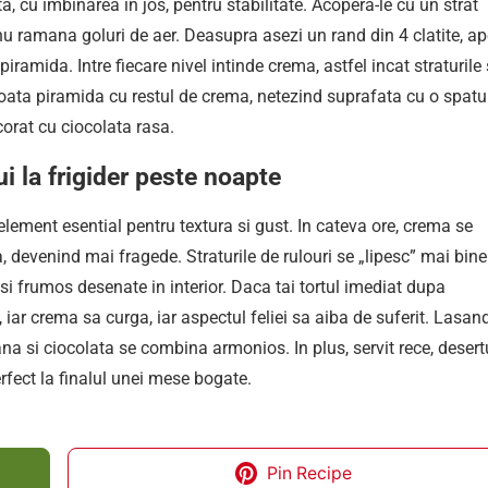
a, cu imbinarea in jos, pentru stabilitate. Acopera-le cu un strat
nu ramana goluri de aer. Deasupra asezi un rand din 4 clatite, ap
 piramida. Intre fiecare nivel intinde crema, astfel incat straturile
toata piramida cu restul de crema, netezind suprafata cu o spatu
corat cu ciocolata rasa.
i la frigider peste noapte
 element esential pentru textura si gust. In cateva ore, crema se
a, devenind mai fragede. Straturile de rulouri se „lipesc” mai bine
e si frumos desenate in interior. Daca tai tortul imediat dupa
 iar crema sa curga, iar aspectul feliei sa aiba de suferit. Lasan
ana si ciocolata se combina armonios. In plus, servit rece, desert
erfect la finalul unei mese bogate.
Pin Recipe