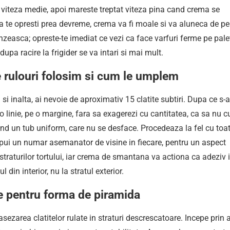
 viteza medie, apoi mareste treptat viteza pina cand crema se
a te opresti prea devreme, crema va fi moale si va aluneca de pe
ranzeasca; opreste-te imediat ce vezi ca face varfuri ferme pe pale
upa racire la frigider se va intari si mai mult.
e rulouri folosim si cum le umplem
 inalta, ai nevoie de aproximativ 15 clatite subtiri. Dupa ce s-
r-o linie, pe o margine, fara sa exagerezi cu cantitatea, ca sa nu 
and un tub uniform, care nu se desface. Procedeaza la fel cu toa
sa pui un numar asemanator de visine in fiecare, pentru un aspect
 straturilor tortului, iar crema de smantana va actiona ca adeziv i
l din interior, nu la stratul exterior.
e pentru forma de piramida
ezarea clatitelor rulate in straturi descrescatoare. Incepe prin 