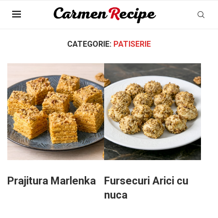
Pagina Principala
»
Patiserie
CATEGORIE:
PATISERIE
Prajitura Marlenka
Fursecuri Arici cu
nuca