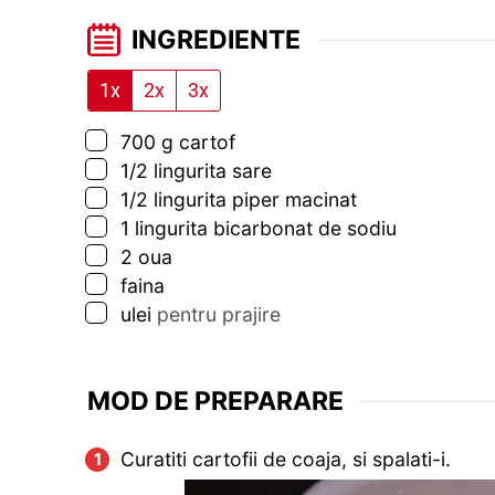
INGREDIENTE
1x
2x
3x
▢
700
g
cartof
▢
1/2
lingurita
sare
▢
1/2
lingurita
piper macinat
▢
1
lingurita
bicarbonat de sodiu
▢
2
oua
▢
faina
▢
ulei
pentru prajire
MOD DE PREPARARE
Curatiti cartofii de coaja, si spalati-i.