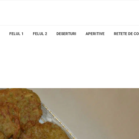
FELUL 1
FELUL 2
DESERTURI
APERITIVE
RETETE DE C