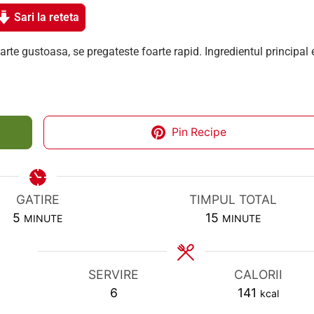
Sari la reteta
foarte gustoasa, se pregateste foarte rapid. Ingredientul principal 
Pin Recipe
GATIRE
TIMPUL TOTAL
MINUTES
MINUTES
5
15
MINUTE
MINUTE
SERVIRE
CALORII
6
141
kcal