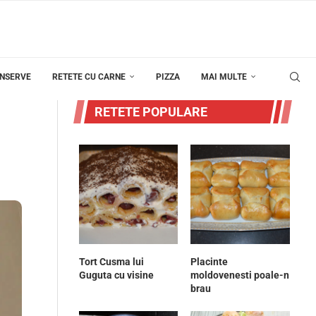
ONSERVE
RETETE CU CARNE
PIZZA
MAI MULTE
RETETE POPULARE
Tort Cusma lui
Placinte
Guguta cu visine
moldovenesti poale-n
brau