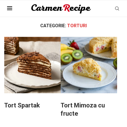
Pagina Principala
»
Patiserie
»
Torturi
CATEGORIE:
TORTURI
Tort Spartak
Tort Mimoza cu
fructe