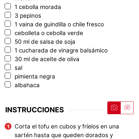
▢
1
cebolla morada
▢
3
pepinos
▢
1
vaina de guindilla o chile fresco
▢
cebolleta o cebolla verde
▢
50
ml
de salsa de soja
▢
1
cucharada
de vinagre balsámico
▢
30
ml
de aceite de oliva
▢
sal
▢
pimienta negra
▢
albahaca
INSTRUCCIONES
Corta el tofu en cubos y fríelos en una
sartén hasta que queden dorados y