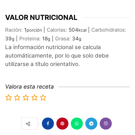
VALOR NUTRICIONAL
Ración:
1
|
Calorías:
504
|
Carbohidratos:
porción
kcal
39
|
Proteina:
18
|
Grasa:
34
g
g
g
La información nutricional se calcula
automáticamente, por lo que solo debe
utilizarse a título orientativo.
Valora esta receta