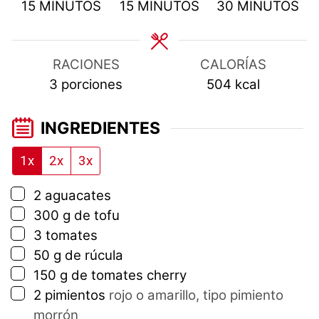
MINUTOS
MINUTOS
MINUTOS
15
MINUTOS
15
MINUTOS
30
MINUTOS
RACIONES
CALORÍAS
3
porciones
504
kcal
INGREDIENTES
1x
2x
3x
▢
2
aguacates
▢
300
g
de tofu
▢
3
tomates
▢
50
g
de rúcula
▢
150
g
de tomates cherry
▢
2
pimientos
rojo o amarillo, tipo pimiento
morrón