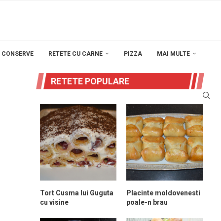
E CONSERVE
RETETE CU CARNE
PIZZA
MAI MULTE
RETETE POPULARE
Tort Cusma lui Guguta
Placinte moldovenesti
cu visine
poale-n brau