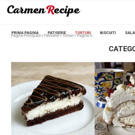
PRIMA PAGINA
PATISERIE
TORTURI
BISCUITI
SALA
Pagina Principala
»
Patiserie
»
Torturi
»
Pagina 5
CATEGO