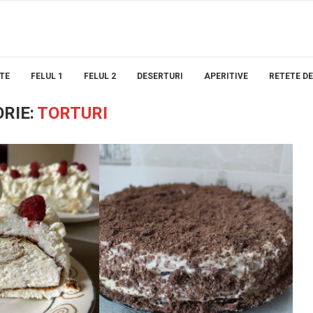
TE
FELUL 1
FELUL 2
DESERTURI
APERITIVE
RETETE D
RIE:
TORTURI