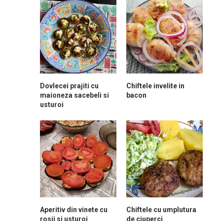
Dovlecei prajiti cu
Chiftele invelite in
maioneza sacebeli si
bacon
usturoi
Aperitiv din vinete cu
Chiftele cu umplutura
rosii si usturoi
de ciuperci