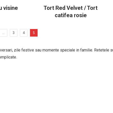
u visine
Tort Red Velvet / Tort
catifea rosie
…
3
4
5
niversari, zile festive sau momente speciale in familie. Retetele s
omplicate.