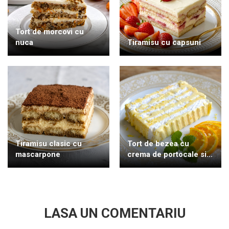
Tort de morcovi cu
nuca
Tiramisu cu capsuni
Tiramisu clasic cu
Tort de bezea cu
mascarpone
crema de portocale si...
LASA UN COMENTARIU