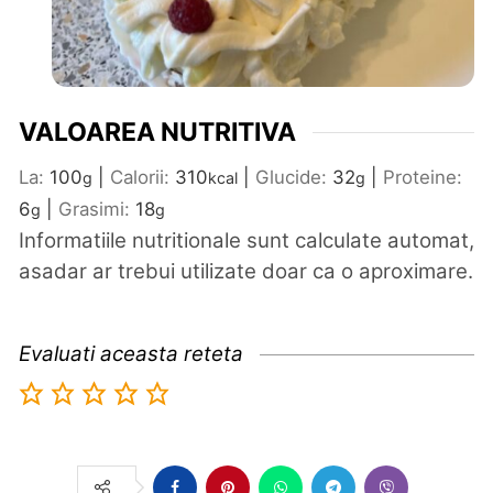
VALOAREA NUTRITIVA
La:
100
|
Calorii:
310
|
Glucide:
32
|
Proteine:
g
kcal
g
6
|
Grasimi:
18
g
g
Informatiile nutritionale sunt calculate automat,
asadar ar trebui utilizate doar ca o aproximare.
Evaluati aceasta reteta