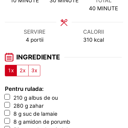
MINUTES
MINUTES
10
MINUTE
30
MINUTE
TOTAL
MINUTES
40
MINUTE
SERVIRE
CALORII
4
portii
310
kcal
INGREDIENTE
1x
2x
3x
Pentru rulada:
▢
210
g
albus de ou
▢
280
g
zahar
▢
8
g
suc de lamaie
▢
8
g
amidon de porumb