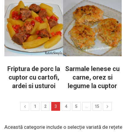
Friptura de porc la
Sarmale lenese cu
cuptor cu cartofi,
carne, orez si
ardei si usturoi
legume la cuptor
1
2
3
4
5
…
15
Această categorie include o selecție variată de rețete