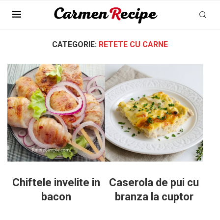
Pagina Principala
»
Retete cu carne
»
Pagina 3
CATEGORIE:
RETETE CU CARNE
Chiftele invelite in
Caserola de pui cu
bacon
branza la cuptor