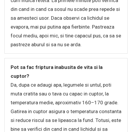
cum indica reteta. La primele minute poti verifica
din cand in cand ca sosul nu scade prea repede si
sa amesteci usor. Daca observi ca lichidul se
evapora, mai pui putina apa fierbinte. Pastreaza
focul mediu, apoi mic, si tine capacul pus, ca sa se
pastreze aburul si sa nu se arda.
Pot sa fac friptura inabusita de vita si la
cuptor?
Da, dupa ce adaugi apa, legumele si untul, poti
muta cratita sau o tava cu capac in cuptor, la
temperatura medie, aproximativ 160–170 grade.
Gatirea in cuptor asigura o temperatura constanta
si reduce riscul sa se lipeasca la fund. Totusi, este
bine sa verifici din cand in cand lichidul si sa