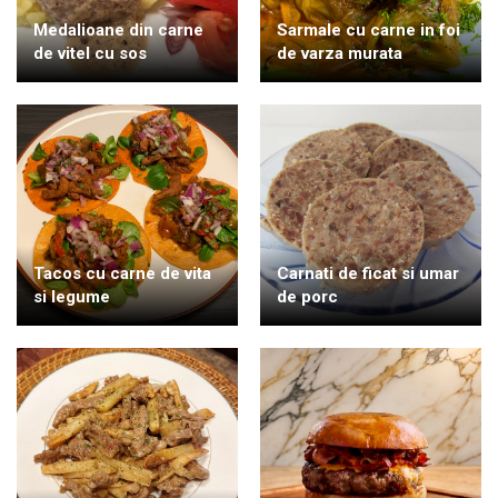
Medalioane din carne
Sarmale cu carne in foi
de vitel cu sos
de varza murata
Tacos cu carne de vita
Carnati de ficat si umar
si legume
de porc