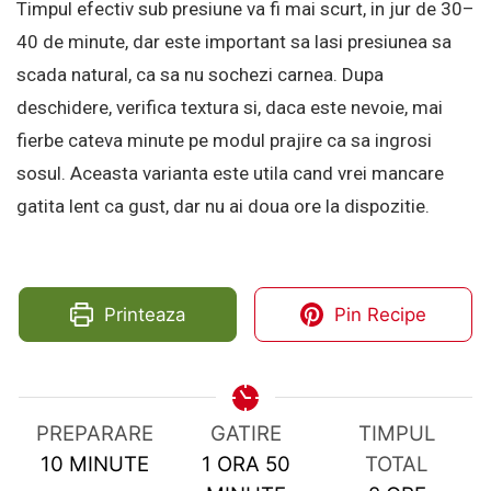
Timpul efectiv sub presiune va fi mai scurt, in jur de 30–
40 de minute, dar este important sa lasi presiunea sa
scada natural, ca sa nu sochezi carnea. Dupa
deschidere, verifica textura si, daca este nevoie, mai
fierbe cateva minute pe modul prajire ca sa ingrosi
sosul. Aceasta varianta este utila cand vrei mancare
gatita lent ca gust, dar nu ai doua ore la dispozitie.
Printeaza
Pin Recipe
PREPARARE
GATIRE
TIMPUL
MINUTES
HOUR
MINUTES
10
MINUTE
1
ORA
50
TOTAL