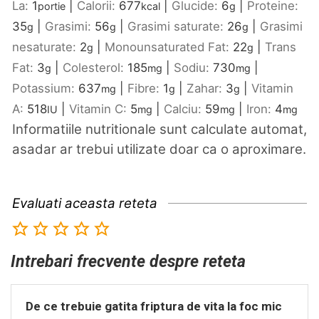
La:
1
|
Calorii:
677
|
Glucide:
6
|
Proteine:
portie
kcal
g
35
|
Grasimi:
56
|
Grasimi saturate:
26
|
Grasimi
g
g
g
nesaturate:
2
|
Monounsaturated Fat:
22
|
Trans
g
g
Fat:
3
|
Colesterol:
185
|
Sodiu:
730
|
g
mg
mg
Potassium:
637
|
Fibre:
1
|
Zahar:
3
|
Vitamin
mg
g
g
A:
518
|
Vitamin C:
5
|
Calciu:
59
|
Iron:
4
IU
mg
mg
mg
Informatiile nutritionale sunt calculate automat,
asadar ar trebui utilizate doar ca o aproximare.
Evaluati aceasta reteta
Intrebari frecvente despre reteta
De ce trebuie gatita friptura de vita la foc mic