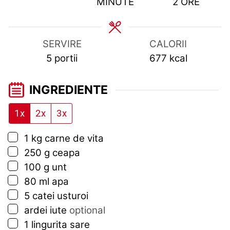
HOURS
MINUTE
2
ORE
SERVIRE
CALORII
5
portii
677
kcal
INGREDIENTE
1x
2x
3x
▢
1
kg
carne de vita
▢
250
g
ceapa
▢
100
g
unt
▢
80
ml
apa
▢
5
catei
usturoi
▢
ardei iute
optional
▢
1
lingurita
sare