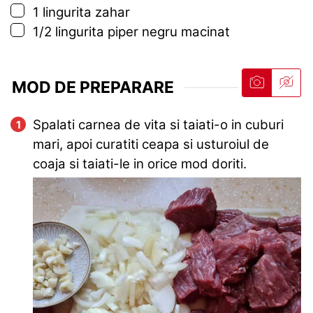
▢
1
lingurita
zahar
▢
1/2
lingurita
piper negru macinat
MOD DE PREPARARE
Spalati carnea de vita si taiati-o in cuburi
mari, apoi curatiti ceapa si usturoiul de
coaja si taiati-le in orice mod doriti.