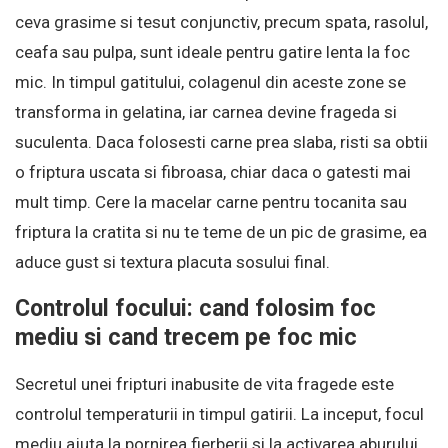
ceva grasime si tesut conjunctiv, precum spata, rasolul,
ceafa sau pulpa, sunt ideale pentru gatire lenta la foc
mic. In timpul gatitului, colagenul din aceste zone se
transforma in gelatina, iar carnea devine frageda si
suculenta. Daca folosesti carne prea slaba, risti sa obtii
o friptura uscata si fibroasa, chiar daca o gatesti mai
mult timp. Cere la macelar carne pentru tocanita sau
friptura la cratita si nu te teme de un pic de grasime, ea
aduce gust si textura placuta sosului final.
Controlul focului: cand folosim foc
mediu si cand trecem pe foc mic
Secretul unei fripturi inabusite de vita fragede este
controlul temperaturii in timpul gatirii. La inceput, focul
mediu ajuta la pornirea fierberii si la activarea aburului