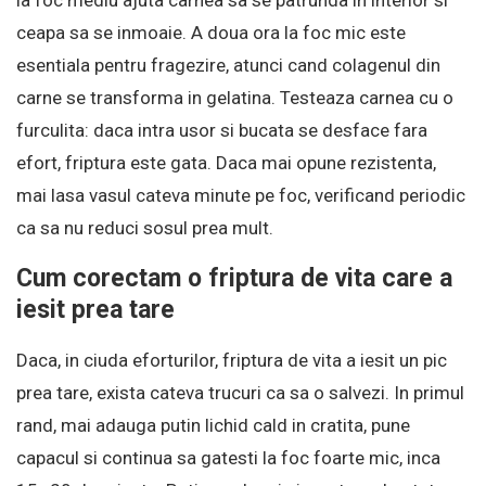
la foc mediu ajuta carnea sa se patrunda in interior si
ceapa sa se inmoaie. A doua ora la foc mic este
esentiala pentru fragezire, atunci cand colagenul din
carne se transforma in gelatina. Testeaza carnea cu o
furculita: daca intra usor si bucata se desface fara
efort, friptura este gata. Daca mai opune rezistenta,
mai lasa vasul cateva minute pe foc, verificand periodic
ca sa nu reduci sosul prea mult.
Cum corectam o friptura de vita care a
iesit prea tare
Daca, in ciuda eforturilor, friptura de vita a iesit un pic
prea tare, exista cateva trucuri ca sa o salvezi. In primul
rand, mai adauga putin lichid cald in cratita, pune
capacul si continua sa gatesti la foc foarte mic, inca