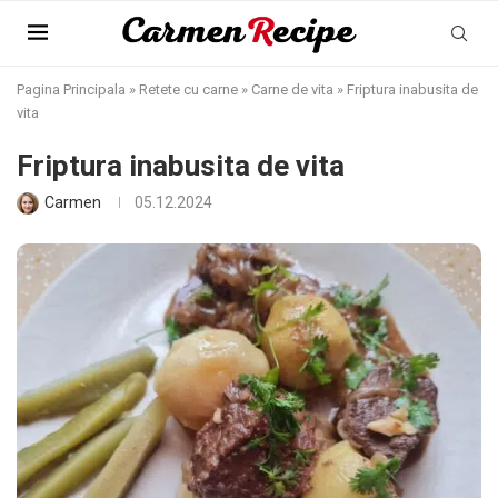
Pagina Principala
»
Retete cu carne
»
Carne de vita
»
Friptura inabusita de
vita
Friptura inabusita de vita
Carmen
05.12.2024