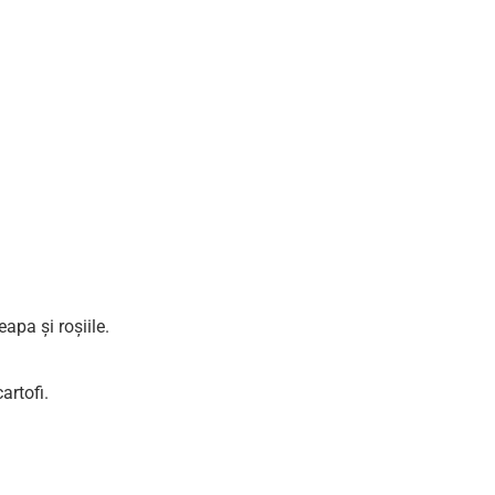
eapa și roșiile.
artofi.