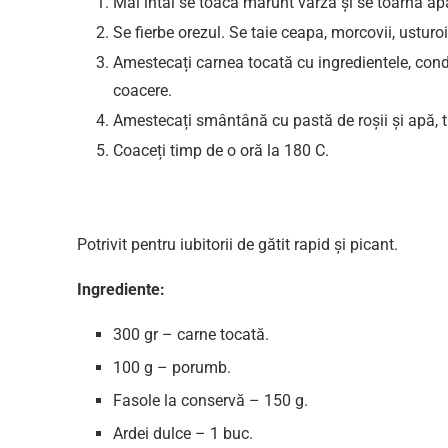
Mai întâi se toacă mărunt varza și se toarnă apă
Se fierbe orezul. Se taie ceapa, morcovii, usturoi
Amestecați carnea tocată cu ingredientele, condim
coacere.
Amestecați smântână cu pastă de roșii și apă, t
Coaceți timp de o oră la 180 C.
Potrivit pentru iubitorii de gătit rapid și picant.
Ingrediente:
300 gr – carne tocată.
100 g – porumb.
Fasole la conservă – 150 g.
Ardei dulce – 1 buc.