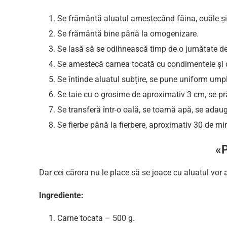
Se frământă aluatul amestecând făina, ouăle și
Se frământă bine până la omogenizare.
Se lasă să se odihnească timp de o jumătate de
Se amestecă carnea tocată cu condimentele și 
Se întinde aluatul subțire, se pune uniform umpl
Se taie cu o grosime de aproximativ 3 cm, se prăj
Se transferă într-o oală, se toarnă apă, se ada
Se fierbe până la fierbere, aproximativ 30 de mi
«P
Dar cei cărora nu le place să se joace cu aluatul vor 
Ingrediente:
Carne tocata – 500 g.