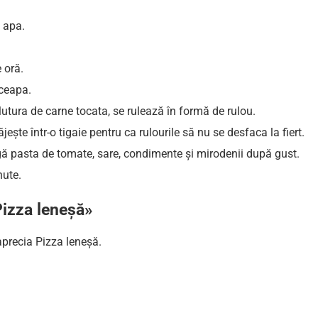
 apa.
 oră.
ceapa.
utura de carne tocata, se rulează în formă de rulou.
ește într-o tigaie pentru ca rulourile să nu se desfaca la fiert.
ugă pasta de tomate, sare, condimente și mirodenii după gust.
nute.
izza leneșă»
aprecia Pizza leneșă.