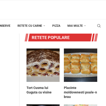
ONSERVE
RETETE CU CARNE
PIZZA
MAI MULTE
RETETE POPULARE
Tort Cusma lui
Placinte
Guguta cu visine
moldovenesti poale-n
brau