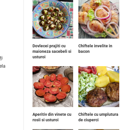
Dovlecei prajiti cu
Chiftele invelite in
maioneza sacebeli si
bacon
usturoi
ți
ela
Aperitiv din vinete cu
Chiftele cu umplutura
rosii si usturoi
de ciuperci