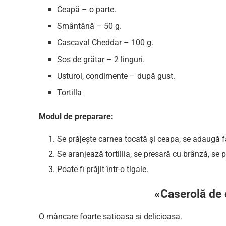
Ceapă – o parte.
Smântână – 50 g.
Cascaval Cheddar – 100 g.
Sos de grătar – 2 linguri.
Usturoi, condimente – după gust.
Tortilla
Modul de preparare:
Se prăjește carnea tocată și ceapa, se adaugă fa
Se aranjează tortillia, se presară cu brânză, se
Poate fi prăjit într-o tigaie.
«Caserolă de 
O mâncare foarte satioasa si delicioasa.