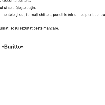
 clocotită peste ea.
ul și se prăjește puțin.
entele și oul, formați chiftele, puneți-le într-un recipient pentru
urnați sosul rezultat peste mâncare.
«Buritto»