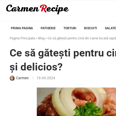
PRIMA PAGINA
PATISERIE
TORTURI
BISCUITI
SALATE
Pagina Principala
»
Blog
»
Ce să gătești pentru cină din carne tocată rapid
Ce să gătești pentru ci
și delicios?
Carmen
19.04.2024