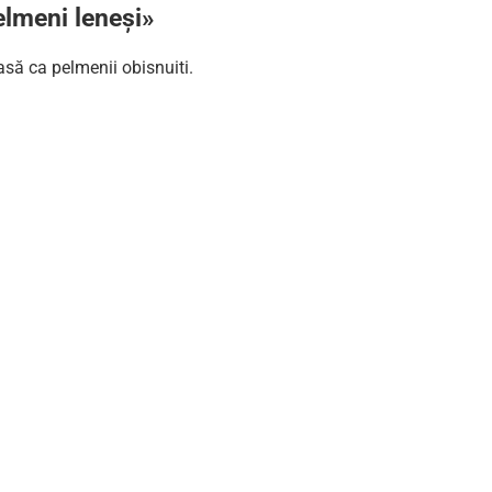
lmeni leneși»
oasă ca pelmenii obisnuiti.