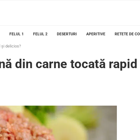
FELUL 1
FELUL 2
DESERTURI
APERITIVE
RETETE DE C
 și delicios?
nă din carne tocată rapid