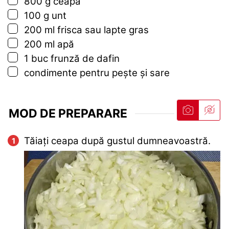
▢
800
g
ceapa
▢
100
g
unt
▢
200
ml
frisca sau lapte gras
▢
200
ml
apă
▢
1
buc
frunză de dafin
▢
condimente pentru pește și sare
MOD DE PREPARARE
Tăiați ceapa după gustul dumneavoastră.