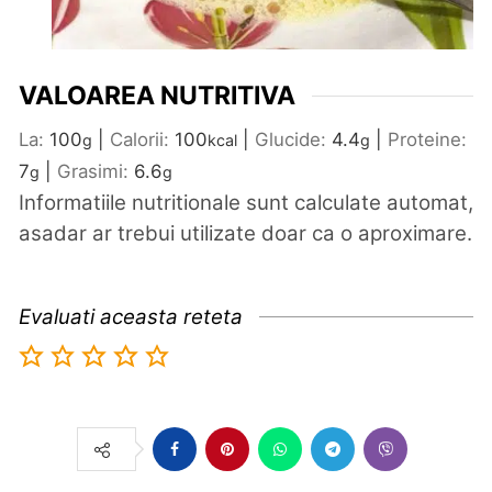
VALOAREA NUTRITIVA
La:
100
|
Calorii:
100
|
Glucide:
4.4
|
Proteine:
g
kcal
g
7
|
Grasimi:
6.6
g
g
Informatiile nutritionale sunt calculate automat,
asadar ar trebui utilizate doar ca o aproximare.
Evaluati aceasta reteta