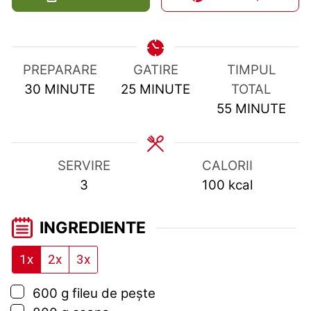
PREPARARE
GATIRE
TIMPUL
MINUTES
MINUTES
30
MINUTE
25
MINUTE
TOTAL
MINUTES
55
MINUTE
SERVIRE
CALORII
3
100
kcal
INGREDIENTE
1x
2x
3x
▢
600
g
fileu de pește