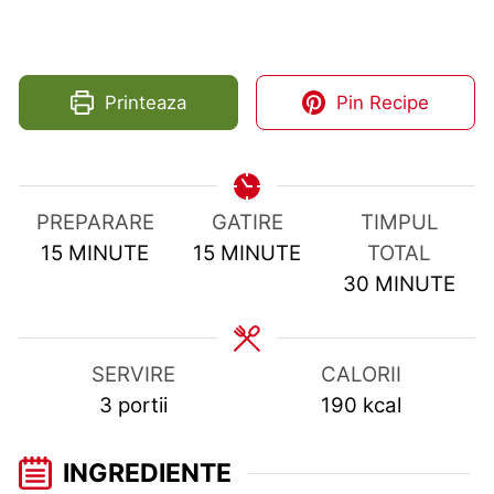
Printeaza
Pin Recipe
PREPARARE
GATIRE
TIMPUL
MINUTES
MINUTES
15
MINUTE
15
MINUTE
TOTAL
MINUTES
30
MINUTE
SERVIRE
CALORII
3
portii
190
kcal
INGREDIENTE