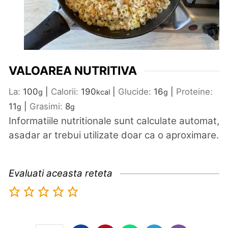
VALOAREA NUTRITIVA
La:
100
|
Calorii:
190
|
Glucide:
16
|
Proteine:
g
kcal
g
11
|
Grasimi:
8
g
g
Informatiile nutritionale sunt calculate automat,
asadar ar trebui utilizate doar ca o aproximare.
Evaluati aceasta reteta