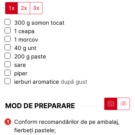
1x
2x
3x
▢
300
g
somon tocat
▢
1
ceapa
▢
1
morcov
▢
40
g
unt
▢
200
g
paste
▢
sare
▢
piper
▢
ierburi aromatice
după gust
MOD DE PREPARARE
Conform recomandărilor de pe ambalaj,
fierbeți pastele;