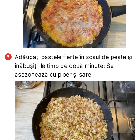
Adăugați pastele fierte în sosul de pește și
înăbușiți-le timp de două minute; Se
asezonează cu piper și sare.