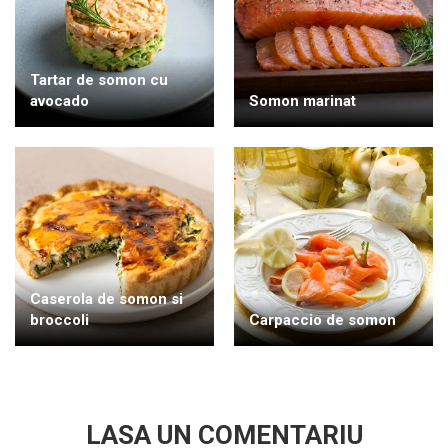
Tartar de somon cu
avocado
Somon marinat
Caserola de somon si
broccoli
Carpaccio de somon
LASA UN COMENTARIU