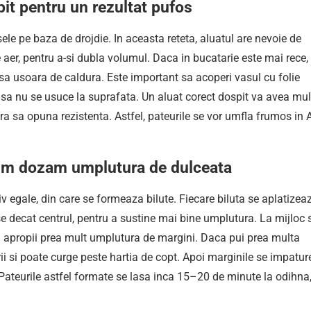
pit pentru un rezultat pufos
ele pe baza de drojdie. In aceasta reteta, aluatul are nevoie de
de aer, pentru a-si dubla volumul. Daca in bucatarie este mai rece,
sa usoara de caldura. Este important sa acoperi vasul cu folie
 sa nu se usuce la suprafata. Un aluat corect dospit va avea mul
fara sa opuna rezistenta. Astfel, pateurile se vor umfla frumos in A
um dozam umplutura de dulceata
v egale, din care se formeaza bilute. Fiecare biluta se aplatizea
e decat centrul, pentru a sustine mai bine umplutura. La mijloc 
u apropii prea mult umplutura de margini. Daca pui prea multa
ii si poate curge peste hartia de copt. Apoi marginile se impatur
. Pateurile astfel formate se lasa inca 15–20 de minute la odihna