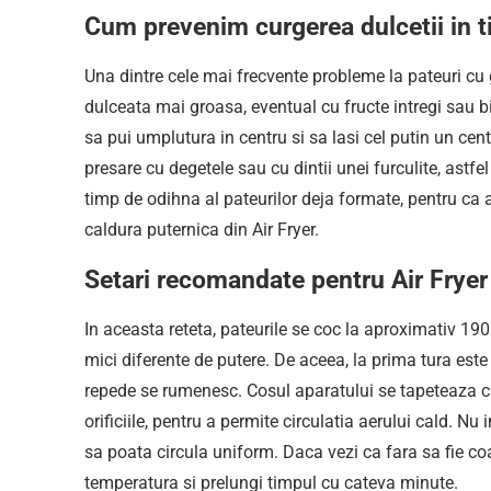
Cum prevenim curgerea dulcetii in ti
Una dintre cele mai frecvente probleme la pateuri cu 
dulceata mai groasa, eventual cu fructe intregi sau bi
sa pui umplutura in centru si sa lasi cel putin un centi
presare cu degetele sau cu dintii unei furculite, astfel
timp de odihna al pateurilor deja formate, pentru ca 
caldura puternica din Air Fryer.
Setari recomandate pentru Air Fryer
In aceasta reteta, pateurile se coc la aproximativ 19
mici diferente de putere. De aceea, la prima tura est
repede se rumenesc. Cosul aparatului se tapeteaza cu
orificiile, pentru a permite circulatia aerului cald. N
sa poata circula uniform. Daca vezi ca fara sa fie co
temperatura si prelungi timpul cu cateva minute.