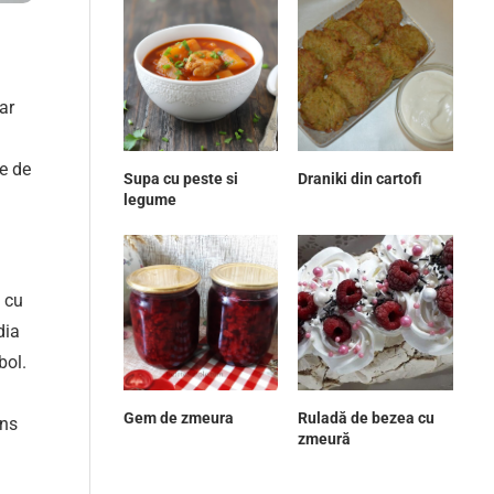
ar
te de
Supa cu peste si
Draniki din cartofi
legume
e cu
dia
bol.
Gem de zmeura
Ruladă de bezea cu
ens
zmeură