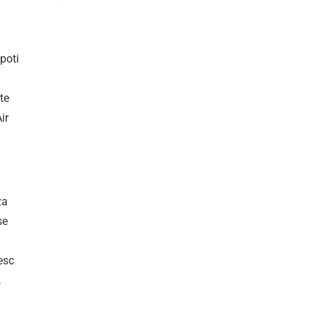
 poti
te
ir
za
se
esc
,