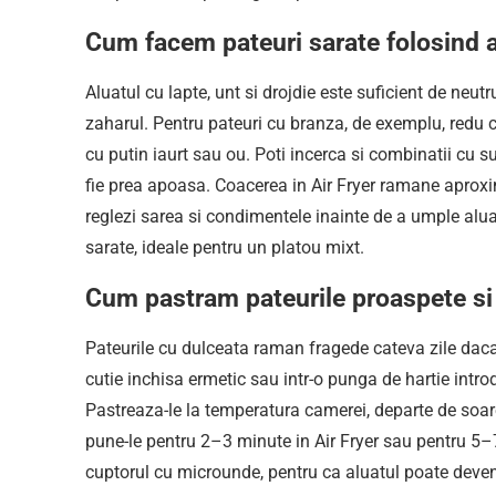
Cum facem pateuri sarate folosind a
Aluatul cu lapte, unt si drojdie este suficient de neutr
zaharul. Pentru pateuri cu branza, de exemplu, redu 
cu putin iaurt sau ou. Poti incerca si combinatii cu
fie prea apoasa. Coacerea in Air Fryer ramane aproxim
reglezi sarea si condimentele inainte de a umple aluatu
sarate, ideale pentru un platou mixt.
Cum pastram pateurile proaspete si
Pateurile cu dulceata raman fragede cateva zile daca 
cutie inchisa ermetic sau intr-o punga de hartie intro
Pastreaza-le la temperatura camerei, departe de soare 
pune-le pentru 2–3 minute in Air Fryer sau pentru 5–7
cuptorul cu microunde, pentru ca aluatul poate deveni