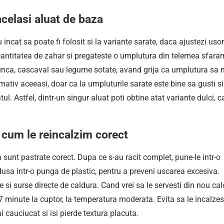
celasi aluat de baza
u incat sa poate fi folosit si la variante sarate, daca ajustezi usor
cantitatea de zahar si pregateste o umplutura din telemea sfar
 sunca, cascaval sau legume sotate, avand grija ca umplutura sa 
ativ aceeasi, doar ca la umpluturile sarate este bine sa gusti si
l. Astfel, dintr-un singur aluat poti obtine atat variante dulci, ca
 cum le reincalzim corect
sunt pastrate corect. Dupa ce s-au racit complet, pune-le intr-o
dusa intr-o punga de plastic, pentru a preveni uscarea excesiva.
si surse directe de caldura. Cand vrei sa le servesti din nou cal
 minute la cuptor, la temperatura moderata. Evita sa le incalzest
 cauciucat si isi pierde textura placuta.