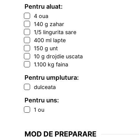
Pentru aluat:
▢
4
oua
▢
140
g
zahar
▢
1/5
lingurita
sare
▢
400
ml
lapte
▢
150
g
unt
▢
10
g
drojdie uscata
▢
1.100
kg
faina
Pentru umplutura:
▢
dulceata
Pentru uns:
▢
1
ou
MOD DE PREPARARE