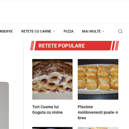
ONSERVE
RETETE CU CARNE
PIZZA
MAI MULTE
RETETE POPULARE
Tort Cusma lui
Placinte
Guguta cu visine
moldovenesti poale-n
brau