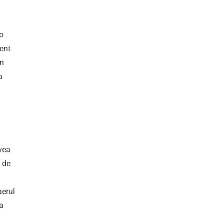
 o
ient
in
a
avea
t de
aerul
ea