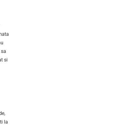
amata
nu
 sa
t si
de,
i la