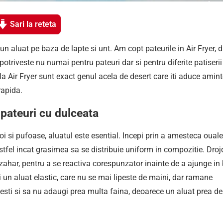
Sari la reteta
n aluat pe baza de lapte si unt. Am copt pateurile in Air Fryer, d
 potriveste nu numai pentru pateuri dar si pentru diferite patiserii
 la Air Fryer sunt exact genul acela de desert care iti aduce amin
rapida.
pateuri cu dulceata
oi si pufoase, aluatul este esential. Incepi prin a amesteca oual
 astfel incat grasimea sa se distribuie uniform in compozitie. Droj
zahar, pentru a se reactiva corespunzator inainte de a ajunge in 
un aluat elastic, care nu se mai lipeste de maini, dar ramane
esti si sa nu adaugi prea multa faina, deoarece un aluat prea d