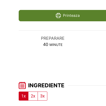
Printeaza
PREPARARE
MINUTES
40
MINUTE
INGREDIENTE
1x
2x
3x