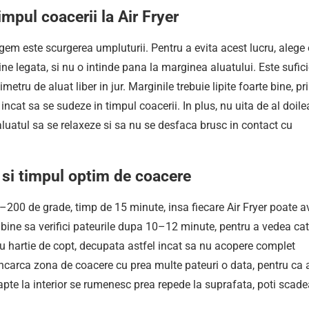
mpul coacerii la Air Fryer
gem este scurgerea umpluturii. Pentru a evita acest lucru, alege
ne legata, si nu o intinde pana la marginea aluatului. Este sufic
metru de aluat liber in jur. Marginile trebuie lipite foarte bine, pr
 incat sa se sudeze in timpul coacerii. In plus, nu uita de al doile
aluatul sa se relaxeze si sa nu se desfaca brusc in contact cu
 si timpul optim de coacere
0–200 de grade, timp de 15 minute, insa fiecare Air Fryer poate 
e bine sa verifici pateurile dupa 10–12 minute, pentru a vedea ca
 hartie de copt, decupata astfel incat sa nu acopere complet
u incarca zona de coacere cu prea multe pateuri o data, pentru ca 
apte la interior se rumenesc prea repede la suprafata, poti scad