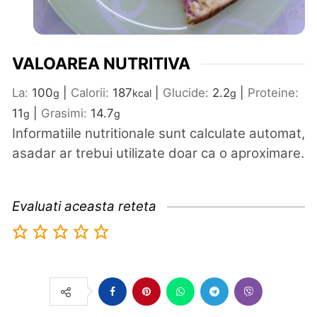
VALOAREA NUTRITIVA
La:
100
|
Calorii:
187
|
Glucide:
2.2
|
Proteine:
g
kcal
g
11
|
Grasimi:
14.7
g
g
Informatiile nutritionale sunt calculate automat,
asadar ar trebui utilizate doar ca o aproximare.
Evaluati aceasta reteta