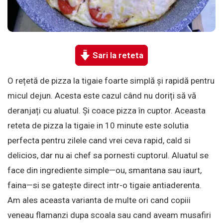
Sari la reteta
O rețetă de pizza la tigaie foarte simplă și rapidă pentru
micul dejun. Acesta este cazul când nu doriți să vă
deranjați cu aluatul. Și coace pizza în cuptor. Aceasta
reteta de pizza la tigaie in 10 minute este solutia
perfecta pentru zilele cand vrei ceva rapid, cald si
delicios, dar nu ai chef sa pornesti cuptorul. Aluatul se
face din ingrediente simple—ou, smantana sau iaurt,
faina—si se gatește direct intr-o tigaie antiaderenta.
Am ales aceasta varianta de multe ori cand copiii
veneau flamanzi dupa scoala sau cand aveam musafiri