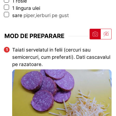
▢
1
rosie
▢
1
lingura
ulei
▢
sare
piper,ierburi pe gust
MOD DE PREPARARE
Taiati servelatul in felii (cercuri sau
semicercuri, cum preferati). Dati cascavalul
pe razatoare.