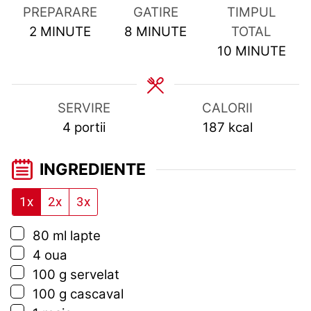
PREPARARE
GATIRE
TIMPUL
MINUTES
MINUTES
2
MINUTE
8
MINUTE
TOTAL
MINUTES
10
MINUTE
SERVIRE
CALORII
4
portii
187
kcal
INGREDIENTE
1x
2x
3x
▢
80
ml
lapte
▢
4
oua
▢
100
g
servelat
▢
100
g
cascaval