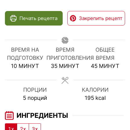
Печать рецепта
Закрепить рецепт
ВРЕМЯ НА
ВРЕМЯ
ОБЩЕЕ
ПОДГОТОВКУ
ПРИГОТОВЛЕНИЯ
ВРЕМЯ
МИНУТЫ
МИНУТЫ
МИНУТЫ
10
МИНУТ
35
МИНУТ
45
МИНУТ
ПОРЦИИ
КАЛОРИИ
5
порций
195
kcal
ИНГРЕДИЕНТЫ
1x
2x
3x