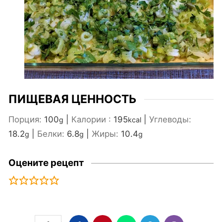
ПИЩЕВАЯ ЦЕННОСТЬ
Порция:
100
|
Калории :
195
|
Углеводы:
g
kcal
18.2
|
Белки:
6.8
|
Жиры:
10.4
g
g
g
Оцените рецепт