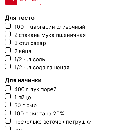
Для тесто
▢
100
г
маргарин сливочный
▢
2
стакана
мука пшеничная
▢
3
ст.л
сахар
▢
2
яйца
▢
1/2
ч.л
соль
▢
1/2
ч.л
сода гашеная
Для начинки
▢
400
г
лук порей
▢
1
яйцо
▢
50
г
сыр
▢
100
г
сметана 20%
▢
несколько веточек петрушки
▢
соль