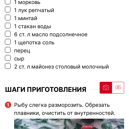
▢
1
морковь
▢
1
лук репчатый
▢
1
минтай
▢
1
стакан
воды
▢
6
ст. л
масло подсолнечное
▢
1
щепотка
соль
▢
перец
▢
сыр
▢
2
ст. л
майонез столовый молочный
ШАГИ ПРИГОТОВЛЕНИЯ
Рыбу слегка разморозить. Обрезать
плавники, очистить от внутренностей.