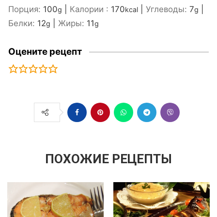
Порция:
100
|
Калории :
170
|
Углеводы:
7
|
g
kcal
g
Белки:
12
|
Жиры:
11
g
g
Оцените рецепт
ПОХОЖИЕ РЕЦЕПТЫ