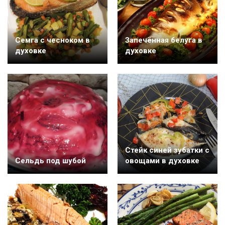
Семга с чесноком в
Запечённая белуга в
духовке
духовке
Cтейк синей зубатки с
Cельдь под шубой
овощами в духовке