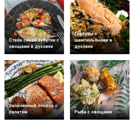
Горбуша с
Cтейк синей зубатки с
шампиньонами в
овощами в духовке
духовке
Запеченный лосось с
салатом
Рыба с овощами