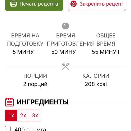
Печать рецепта
Закрепить рецепт
ВРЕМЯ НА
ВРЕМЯ
ОБЩЕЕ
ПОДГОТОВКУ
ПРИГОТОВЛЕНИЯ
ВРЕМЯ
МИНУТЫ
МИНУТЫ
МИНУТЫ
5
МИНУТ
50
МИНУТ
55
МИНУТ
ПОРЦИИ
КАЛОРИИ
2
порций
208
kcal
ИНГРЕДИЕНТЫ
1x
2x
3x
▢
400
г
семга