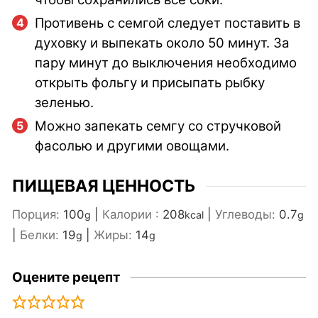
Противень с семгой следует поставить в
духовку и выпекать около 50 минут. За
пару минут до выключения необходимо
открыть фольгу и присыпать рыбку
зеленью.
Можно запекать семгу со стручковой
фасолью и другими овощами.
ПИЩЕВАЯ ЦЕННОСТЬ
Порция:
100
|
Калории :
208
|
Углеводы:
0.7
g
kcal
g
|
Белки:
19
|
Жиры:
14
g
g
Оцените рецепт