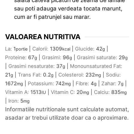
salata cateva picaturi de zeama de lamaie
sau poti adauga verdeata tocata marunt,
cum ar fi patrunjel sau marar.
VALOAREA NUTRITIVA
La:
1
|
Calorii:
1309
|
Glucide:
42
|
portie
kcal
g
Proteine:
67
|
Grasimi:
96
|
Grasimi saturate:
29
g
g
g
|
Grasimi nesaturate:
37
|
Monounsaturated Fat:
g
21
|
Trans Fat:
0.2
|
Colesterol:
232
|
Sodiu:
g
g
mg
1672
|
Potassium:
742
|
Fibre:
4
|
Zahar:
7
|
mg
mg
g
g
Vitamin A:
1513
|
Vitamin C:
20
|
Calciu:
835
IU
mg
mg
|
Iron:
5
mg
Informatiile nutritionale sunt calculate automat,
asadar ar trebui utilizate doar ca o aproximare.