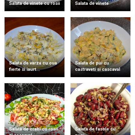
Salata de vinete cu rosii
Salata de vinete
Salata de varza cu oua
Salata de pui cu
fierte si iaurt...
castraveti si cascaval
Salata de crabi cu rosii
Salata de fasole cu