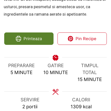
usturoi, presara pesmetul si amesteca usor, ca
ingredientele sa ramana aerate si apetisante.
Printeaza
Pin Recipe
PREPARARE
GATIRE
TIMPUL
MINUTES
MINUTES
5
MINUTE
10
MINUTE
TOTAL
MINUTES
15
MINUTE
SERVIRE
CALORII
2
portii
1309
kcal