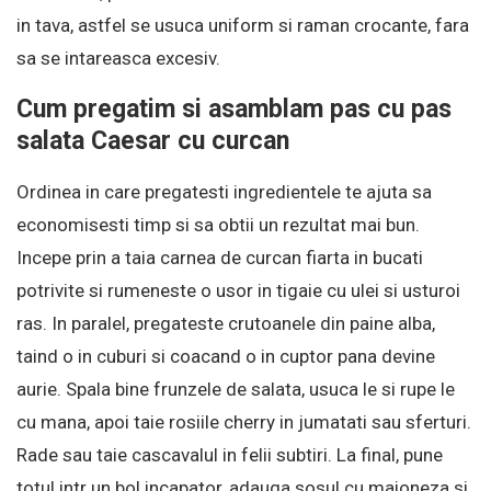
in tava, astfel se usuca uniform si raman crocante, fara
sa se intareasca excesiv.
Cum pregatim si asamblam pas cu pas
salata Caesar cu curcan
Ordinea in care pregatesti ingredientele te ajuta sa
economisesti timp si sa obtii un rezultat mai bun.
Incepe prin a taia carnea de curcan fiarta in bucati
potrivite si rumeneste o usor in tigaie cu ulei si usturoi
ras. In paralel, pregateste crutoanele din paine alba,
taind o in cuburi si coacand o in cuptor pana devine
aurie. Spala bine frunzele de salata, usuca le si rupe le
cu mana, apoi taie rosiile cherry in jumatati sau sferturi.
Rade sau taie cascavalul in felii subtiri. La final, pune
totul intr un bol incapator, adauga sosul cu maioneza si