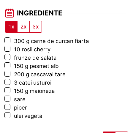
INGREDIENTE
1x
2x
3x
▢
300
g
carne de curcan fiarta
▢
10
rosii cherry
▢
frunze de salata
▢
150
g
pesmet alb
▢
200
g
cascaval tare
▢
3
catei
usturoi
▢
150
g
maioneza
▢
sare
▢
piper
▢
ulei vegetal