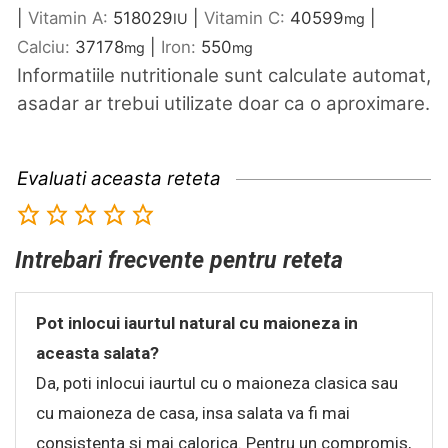
|
Vitamin A:
518029
|
Vitamin C:
40599
|
IU
mg
Calciu:
37178
|
Iron:
550
mg
mg
Informatiile nutritionale sunt calculate automat,
asadar ar trebui utilizate doar ca o aproximare.
Evaluati aceasta reteta
Intrebari frecvente pentru reteta
Pot inlocui iaurtul natural cu maioneza in
aceasta salata?
Da, poti inlocui iaurtul cu o maioneza clasica sau
cu maioneza de casa, insa salata va fi mai
consistenta si mai calorica. Pentru un compromis,