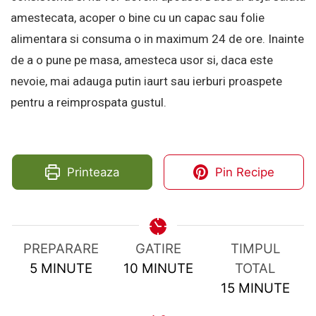
amestecata, acoper o bine cu un capac sau folie
alimentara si consuma o in maximum 24 de ore. Inainte
de a o pune pe masa, amesteca usor si, daca este
nevoie, mai adauga putin iaurt sau ierburi proaspete
pentru a reimprospata gustul.
Printeaza
Pin Recipe
PREPARARE
GATIRE
TIMPUL
MINUTES
MINUTES
5
MINUTE
10
MINUTE
TOTAL
MINUTES
15
MINUTE