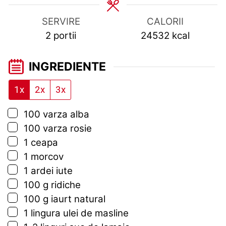
SERVIRE
CALORII
2
portii
24532
kcal
INGREDIENTE
1x
2x
3x
▢
100
varza alba
▢
100
varza rosie
▢
1
ceapa
▢
1
morcov
▢
1
ardei iute
▢
100
g
ridiche
▢
100
g
iaurt natural
▢
1
lingura
ulei de masline