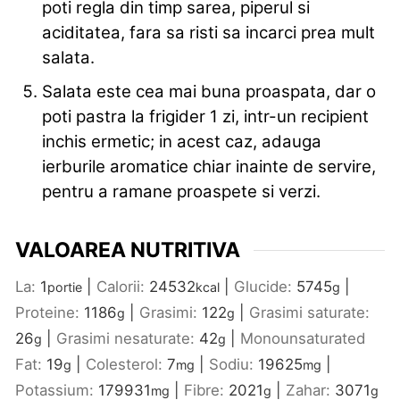
poti regla din timp sarea, piperul si
aciditatea, fara sa risti sa incarci prea mult
salata.
Salata este cea mai buna proaspata, dar o
poti pastra la frigider 1 zi, intr-un recipient
inchis ermetic; in acest caz, adauga
ierburile aromatice chiar inainte de servire,
pentru a ramane proaspete si verzi.
VALOAREA NUTRITIVA
La:
1
|
Calorii:
24532
|
Glucide:
5745
|
portie
kcal
g
Proteine:
1186
|
Grasimi:
122
|
Grasimi saturate:
g
g
26
|
Grasimi nesaturate:
42
|
Monounsaturated
g
g
Fat:
19
|
Colesterol:
7
|
Sodiu:
19625
|
g
mg
mg
Potassium:
179931
|
Fibre:
2021
|
Zahar:
3071
mg
g
g