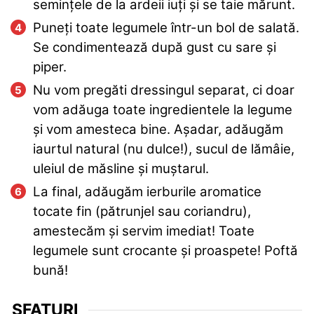
semințele de la ardeii iuți și se taie mărunt.
Puneți toate legumele într-un bol de salată.
Se condimentează după gust cu sare și
piper.
Nu vom pregăti dressingul separat, ci doar
vom adăuga toate ingredientele la legume
și vom amesteca bine. Așadar, adăugăm
iaurtul natural (nu dulce!), sucul de lămâie,
uleiul de măsline și muștarul.
La final, adăugăm ierburile aromatice
tocate fin (pătrunjel sau coriandru),
amestecăm și servim imediat! Toate
legumele sunt crocante și proaspete! Poftă
bună!
SFATURI