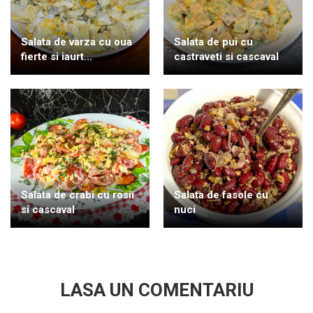
Salata de varza cu oua
Salata de pui cu
fierte si iaurt...
castraveti si cascaval
Salata de crabi cu rosii
Salata de fasole cu
si cascaval
nuci
LASA UN COMENTARIU