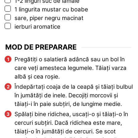
▢
1-2
linguri
suc de lamaie
▢
1
lingurita
mustar cu boabe
▢
sare, piper negru macinat
▢
ierburi aromatice
MOD DE PREPARARE
Pregătiți o salatieră adâncă sau un bol în
care veți amesteca legumele. Tăiați varza
albă și cea roșie.
Îndepărtați coaja de la ceapă și tăiați bulbul
în jumătăți de inele. Decojiți morcovii și
tăiați-i în paie subțiri, de lungime medie.
Spălați bine ridichea, uscați-o și tăiați-o în
cercuri subțiri. Dacă ridichea este mare,
tăiați-o în jumătăți de cercuri. Se scot