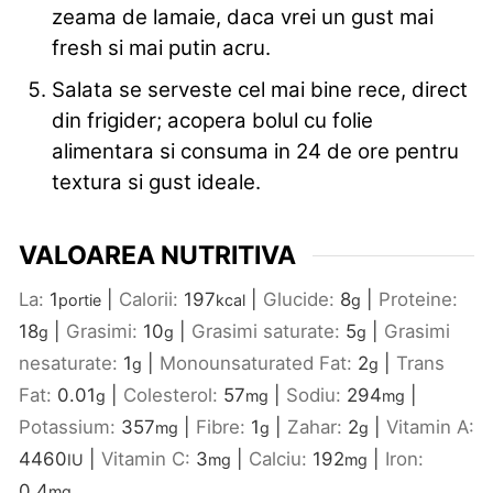
zeama de lamaie, daca vrei un gust mai
fresh si mai putin acru.
Salata se serveste cel mai bine rece, direct
din frigider; acopera bolul cu folie
alimentara si consuma in 24 de ore pentru
textura si gust ideale.
VALOAREA NUTRITIVA
La:
1
|
Calorii:
197
|
Glucide:
8
|
Proteine:
portie
kcal
g
18
|
Grasimi:
10
|
Grasimi saturate:
5
|
Grasimi
g
g
g
nesaturate:
1
|
Monounsaturated Fat:
2
|
Trans
g
g
Fat:
0.01
|
Colesterol:
57
|
Sodiu:
294
|
g
mg
mg
Potassium:
357
|
Fibre:
1
|
Zahar:
2
|
Vitamin A:
mg
g
g
4460
|
Vitamin C:
3
|
Calciu:
192
|
Iron:
IU
mg
mg
0.4
mg