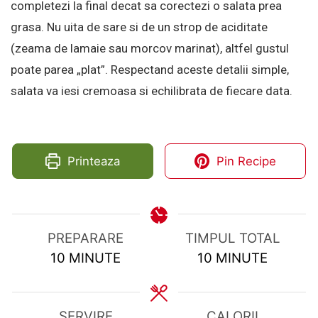
completezi la final decat sa corectezi o salata prea
grasa. Nu uita de sare si de un strop de aciditate
(zeama de lamaie sau morcov marinat), altfel gustul
poate parea „plat”. Respectand aceste detalii simple,
salata va iesi cremoasa si echilibrata de fiecare data.
Printeaza
Pin Recipe
PREPARARE
TIMPUL TOTAL
MINUTES
MINUTES
10
MINUTE
10
MINUTE
SERVIRE
CALORII