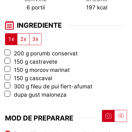
6
portii
197
kcal
INGREDIENTE
1x
2x
3x
▢
200
g
porumb conservat
▢
150
g
castravete
▢
150
g
morcov marinat
▢
150
g
cascaval
▢
300
g
fileu de pui fiert-afumat
▢
dupa gust maioneza
MOD DE PREPARARE