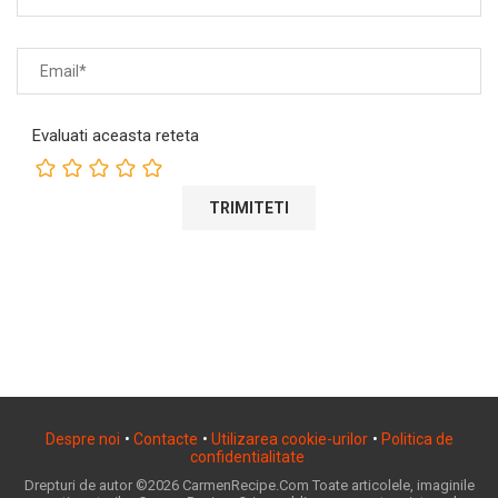
Evaluati aceasta reteta
Despre noi
•
Contacte
•
Utilizarea cookie-urilor
•
Politica de
confidentialitate
Drepturi de autor ©2026 CarmenRecipe.Com Toate articolele, imaginile