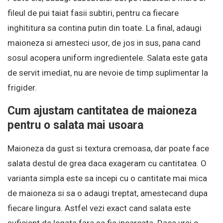
fileul de pui taiat fasii subtiri, pentru ca fiecare
inghititura sa contina putin din toate. La final, adaugi
maioneza si amesteci usor, de jos in sus, pana cand
sosul acopera uniform ingredientele. Salata este gata
de servit imediat, nu are nevoie de timp suplimentar la
frigider.
Cum ajustam cantitatea de maioneza
pentru o salata mai usoara
Maioneza da gust si textura cremoasa, dar poate face
salata destul de grea daca exageram cu cantitatea. O
varianta simpla este sa incepi cu o cantitate mai mica
de maioneza si sa o adaugi treptat, amestecand dupa
fiecare lingura. Astfel vezi exact cand salata este
suficient de legata fara sa fie incarcata. Daca vrei o