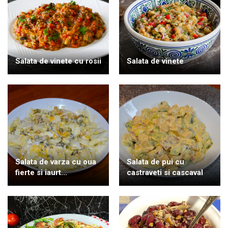
Salata de vinete cu rosii
Salata de vinete
Salata de varza cu oua
Salata de pui cu
fierte si iaurt...
castraveti si cascaval