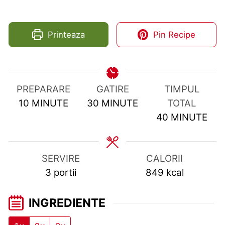
Printeaza
Pin Recipe
PREPARARE
GATIRE
TIMPUL
MINUTES
MINUTES
10
MINUTE
30
MINUTE
TOTAL
MINUTES
40
MINUTE
SERVIRE
CALORII
3
portii
849
kcal
INGREDIENTE