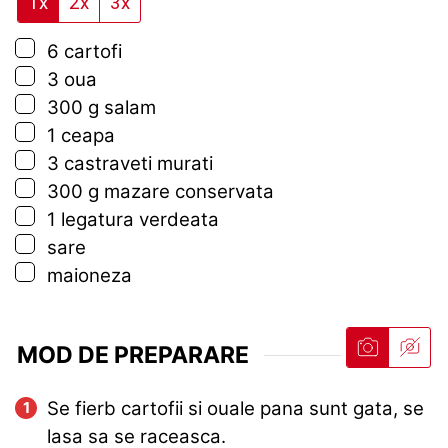
1x
2x
3x
▢
6
cartofi
▢
3
oua
▢
300
g
salam
▢
1
ceapa
▢
3
castraveti murati
▢
300
g
mazare conservata
▢
1
legatura
verdeata
▢
sare
▢
maioneza
MOD DE PREPARARE
Se fierb cartofii si ouale pana sunt gata, se
lasa sa se raceasca.