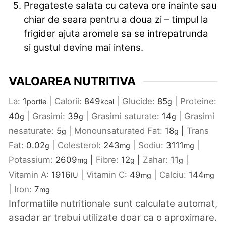
Pregateste salata cu cateva ore inainte sau
chiar de seara pentru a doua zi – timpul la
frigider ajuta aromele sa se intrepatrunda
si gustul devine mai intens.
VALOAREA NUTRITIVA
La:
1
|
Calorii:
849
|
Glucide:
85
|
Proteine:
portie
kcal
g
40
|
Grasimi:
39
|
Grasimi saturate:
14
|
Grasimi
g
g
g
nesaturate:
5
|
Monounsaturated Fat:
18
|
Trans
g
g
Fat:
0.02
|
Colesterol:
243
|
Sodiu:
3111
|
g
mg
mg
Potassium:
2609
|
Fibre:
12
|
Zahar:
11
|
mg
g
g
Vitamin A:
1916
|
Vitamin C:
49
|
Calciu:
144
IU
mg
mg
|
Iron:
7
mg
Informatiile nutritionale sunt calculate automat,
asadar ar trebui utilizate doar ca o aproximare.