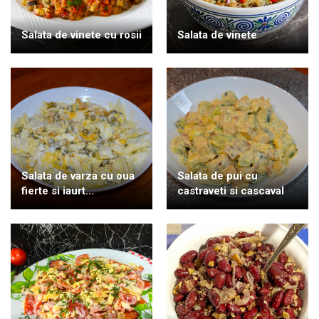
Salata de vinete cu rosii
Salata de vinete
Salata de varza cu oua
Salata de pui cu
fierte si iaurt...
castraveti si cascaval