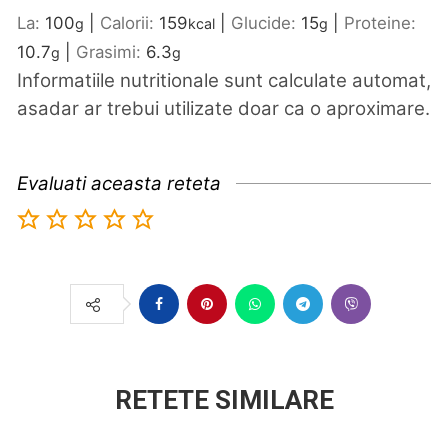
La:
100
|
Calorii:
159
|
Glucide:
15
|
Proteine:
g
kcal
g
10.7
|
Grasimi:
6.3
g
g
Informatiile nutritionale sunt calculate automat,
asadar ar trebui utilizate doar ca o aproximare.
Evaluati aceasta reteta
RETETE SIMILARE