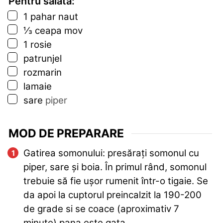
Pentru salata:
▢
1
pahar
naut
▢
⅓
ceapa mov
▢
1
rosie
▢
patrunjel
▢
rozmarin
▢
lamaie
▢
sare
piper
MOD DE PREPARARE
Gatirea somonului: presărați somonul cu
piper, sare și boia. În primul rând, somonul
trebuie să fie ușor rumenit într-o tigaie. Se
da apoi la cuptorul preincalzit la 190-200
de grade si se coace (aproximativ 7
minute) pana este gata.