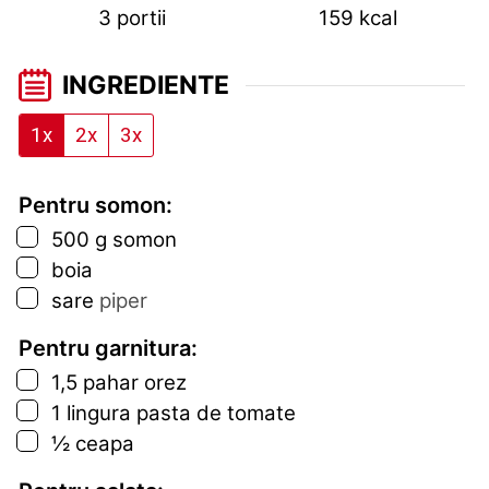
3
portii
159
kcal
INGREDIENTE
1x
2x
3x
Pentru somon:
▢
500
g
somon
▢
boia
▢
sare
piper
Pentru garnitura:
▢
1,5
pahar
orez
▢
1
lingura
pasta de tomate
▢
½
ceapa