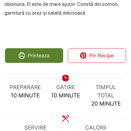
obisnuita. El este de mare ajutor. Constă din somon,
garnitură cu orez și salată delicioasă.
Printeaza
Pin Recipe
PREPARARE
GATIRE
TIMPUL
MINUTES
MINUTES
10
MINUTE
10
MINUTE
TOTAL
MINUTES
20
MINUTE
SERVIRE
CALORII