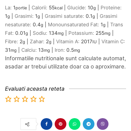
La:
1
|
Calorii:
55
|
Glucide:
10
|
Proteine:
portie
kcal
g
1
|
Grasimi:
1
|
Grasimi saturate:
0.1
|
Grasimi
g
g
g
nesaturate:
0.4
|
Monounsaturated Fat:
1
|
Trans
g
g
Fat:
0.01
|
Sodiu:
134
|
Potassium:
255
|
g
mg
mg
Fibre:
2
|
Zahar:
2
|
Vitamin A:
2017
|
Vitamin C:
g
g
IU
31
|
Calciu:
13
|
Iron:
0.5
mg
mg
mg
Informatiile nutritionale sunt calculate automat,
asadar ar trebui utilizate doar ca o aproximare.
Evaluati aceasta reteta