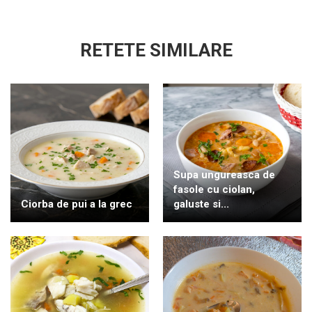
RETETE SIMILARE
Supa ungureasca de
fasole cu ciolan,
Ciorba de pui a la grec
galuste si...