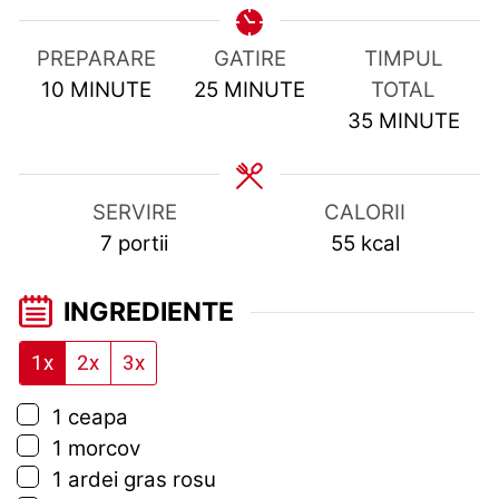
PREPARARE
GATIRE
TIMPUL
MINUTES
MINUTES
10
MINUTE
25
MINUTE
TOTAL
MINUTES
35
MINUTE
SERVIRE
CALORII
7
portii
55
kcal
INGREDIENTE
1x
2x
3x
▢
1
ceapa
▢
1
morcov
▢
1
ardei gras rosu