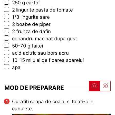
▢
250
g
cartof
▢
2
lingurite
pasta de tomate
▢
1/3
lingurita
sare
▢
2
boabe de piper
▢
2
frunza de dafin
▢
coriandru macinat
dupa gust
▢
50-70
g
taitei
▢
acid acitric sau bors acru
▢
10-15
ml
ulei de floarea soarelui
▢
apa
MOD DE PREPARARE
Curatiti ceapa de coaja, si taiati-o in
cubulete.