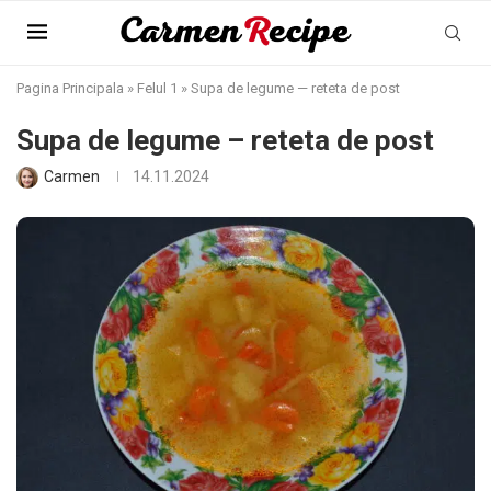
Pagina Principala
»
Felul 1
»
Supa de legume — reteta de post
Supa de legume – reteta de post
Carmen
14.11.2024