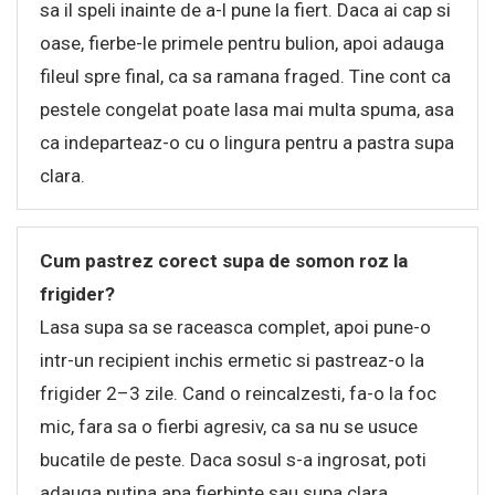
sa il speli inainte de a-l pune la fiert. Daca ai cap si
oase, fierbe-le primele pentru bulion, apoi adauga
fileul spre final, ca sa ramana fraged. Tine cont ca
pestele congelat poate lasa mai multa spuma, asa
ca indeparteaz-o cu o lingura pentru a pastra supa
clara.
Cum pastrez corect supa de somon roz la
frigider?
Lasa supa sa se raceasca complet, apoi pune-o
intr-un recipient inchis ermetic si pastreaz-o la
frigider 2–3 zile. Cand o reincalzesti, fa-o la foc
mic, fara sa o fierbi agresiv, ca sa nu se usuce
bucatile de peste. Daca sosul s-a ingrosat, poti
adauga putina apa fierbinte sau supa clara,