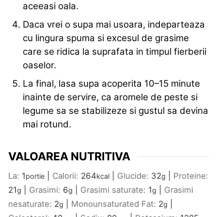
aceeasi oala.
Daca vrei o supa mai usoara, indeparteaza
cu lingura spuma si excesul de grasime
care se ridica la suprafata in timpul fierberii
oaselor.
La final, lasa supa acoperita 10–15 minute
inainte de servire, ca aromele de peste si
legume sa se stabilizeze si gustul sa devina
mai rotund.
VALOAREA NUTRITIVA
La:
1
|
Calorii:
264
|
Glucide:
32
|
Proteine:
portie
kcal
g
21
|
Grasimi:
6
|
Grasimi saturate:
1
|
Grasimi
g
g
g
nesaturate:
2
|
Monounsaturated Fat:
2
|
g
g