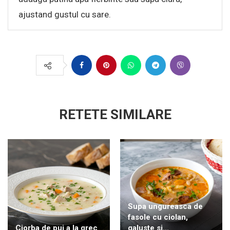
ajustand gustul cu sare.
RETETE SIMILARE
Supa ungureasca de
fasole cu ciolan,
Ciorba de pui a la grec
galuste si...