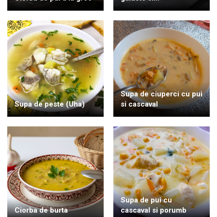
Supa de ciuperci cu pui
Supa de peste (Uha)
si cascaval
Supa de pui cu
Ciorba de burta
cascaval si porumb