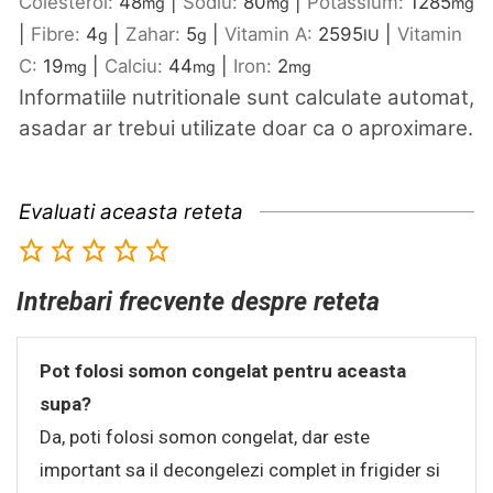
Colesterol:
48
|
Sodiu:
80
|
Potassium:
1285
mg
mg
mg
|
Fibre:
4
|
Zahar:
5
|
Vitamin A:
2595
|
Vitamin
g
g
IU
C:
19
|
Calciu:
44
|
Iron:
2
mg
mg
mg
Informatiile nutritionale sunt calculate automat,
asadar ar trebui utilizate doar ca o aproximare.
Evaluati aceasta reteta
Intrebari frecvente despre reteta
Pot folosi somon congelat pentru aceasta
supa?
Da, poti folosi somon congelat, dar este
important sa il decongelezi complet in frigider si