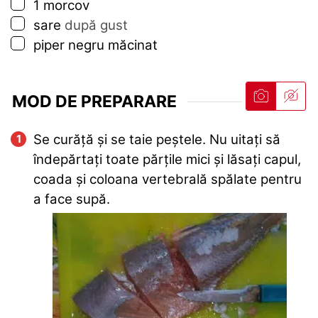
▢
1
morcov
▢
sare
după gust
▢
piper negru măcinat
MOD DE PREPARARE
Se curăță și se taie peștele. Nu uitați să
îndepărtați toate părțile mici și lăsați capul,
coada și coloana vertebrală spălate pentru
a face supă.