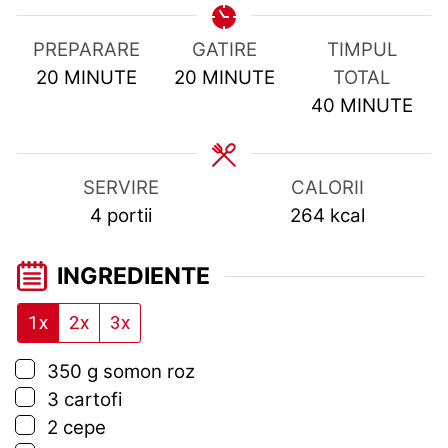
PREPARARE
GATIRE
TIMPUL
MINUTES
MINUTES
20
MINUTE
20
MINUTE
TOTAL
MINUTES
40
MINUTE
SERVIRE
CALORII
4
portii
264
kcal
INGREDIENTE
1x
2x
3x
▢
350
g
somon roz
▢
3
cartofi
▢
2
cepe