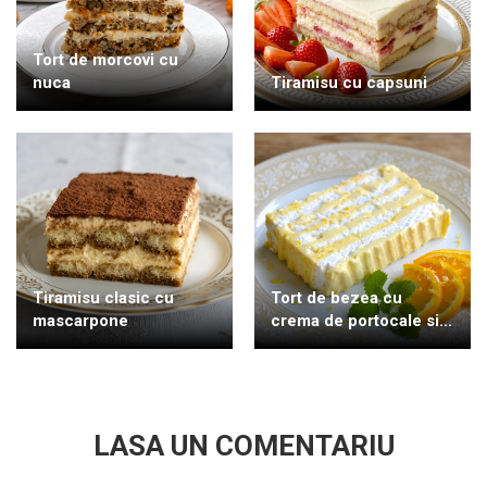
Tort de morcovi cu
nuca
Tiramisu cu capsuni
Tiramisu clasic cu
Tort de bezea cu
mascarpone
crema de portocale si...
LASA UN COMENTARIU