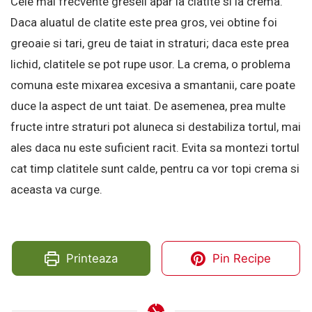
Cele mai frecvente greseli apar la clatite si la crema.
Daca aluatul de clatite este prea gros, vei obtine foi
greoaie si tari, greu de taiat in straturi; daca este prea
lichid, clatitele se pot rupe usor. La crema, o problema
comuna este mixarea excesiva a smantanii, care poate
duce la aspect de unt taiat. De asemenea, prea multe
fructe intre straturi pot aluneca si destabiliza tortul, mai
ales daca nu este suficient racit. Evita sa montezi tortul
cat timp clatitele sunt calde, pentru ca vor topi crema si
aceasta va curge.
Printeaza
Pin Recipe