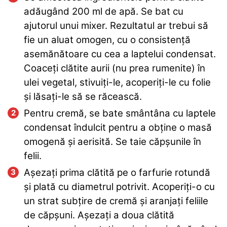
adăugând 200 ml de apă. Se bat cu
ajutorul unui mixer. Rezultatul ar trebui să
fie un aluat omogen, cu o consistență
asemănătoare cu cea a laptelui condensat.
Coaceți clătite aurii (nu prea rumenite) în
ulei vegetal, stivuiți-le, acoperiți-le cu folie
și lăsați-le să se răcească.
Pentru cremă, se bate smântâna cu laptele
condensat îndulcit pentru a obține o masă
omogenă și aerisită. Se taie căpșunile în
felii.
Așezați prima clătită pe o farfurie rotundă
și plată cu diametrul potrivit. Acoperiți-o cu
un strat subțire de cremă și aranjați feliile
de căpșuni. Așezați a doua clătită