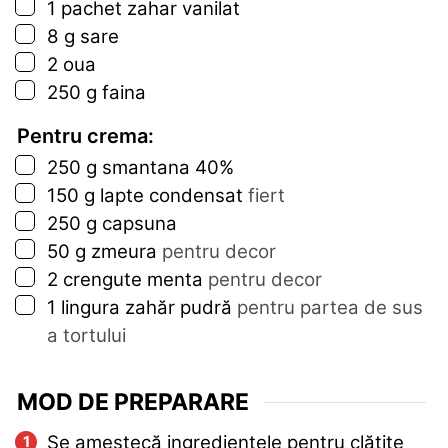
▢
1
pachet
zahar vanilat
▢
8
g
sare
▢
2
oua
▢
250
g
faina
Pentru crema:
▢
250
g
smantana 40%
▢
150
g
lapte condensat
fiert
▢
250
g
capsuna
▢
50
g
zmeura
pentru decor
▢
2
crengute
menta
pentru decor
▢
1
lingura
zahăr pudră
pentru partea de sus
a tortului
MOD DE PREPARARE
Se amestecă ingredientele pentru clătite