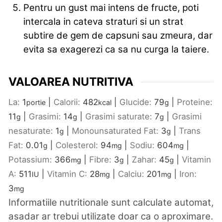
Pentru un gust mai intens de fructe, poti
intercala in cateva straturi si un strat
subtire de gem de capsuni sau zmeura, dar
evita sa exagerezi ca sa nu curga la taiere.
VALOAREA NUTRITIVA
La:
1
|
Calorii:
482
|
Glucide:
79
|
Proteine:
portie
kcal
g
11
|
Grasimi:
14
|
Grasimi saturate:
7
|
Grasimi
g
g
g
nesaturate:
1
|
Monounsaturated Fat:
3
|
Trans
g
g
Fat:
0.01
|
Colesterol:
94
|
Sodiu:
604
|
g
mg
mg
Potassium:
366
|
Fibre:
3
|
Zahar:
45
|
Vitamin
mg
g
g
A:
511
|
Vitamin C:
28
|
Calciu:
201
|
Iron:
IU
mg
mg
3
mg
Informatiile nutritionale sunt calculate automat,
asadar ar trebui utilizate doar ca o aproximare.