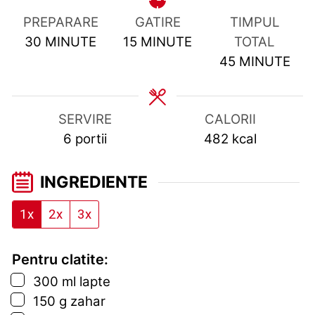
PREPARARE
GATIRE
TIMPUL
MINUTES
MINUTES
30
MINUTE
15
MINUTE
TOTAL
MINUTES
45
MINUTE
SERVIRE
CALORII
6
portii
482
kcal
INGREDIENTE
1x
2x
3x
Pentru clatite:
▢
300
ml
lapte
▢
150
g
zahar