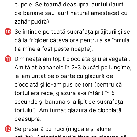
cupole. Se toarnă deasupra iaurtul (iaurt
de banane sau iaurt natural amestecat cu
zahăr pudră).
Se întinde pe toată suprafața prăjiturii și se
dă la frigider câteva ore pentru a se înmuia
(la mine a fost peste noapte).
Dimineața am topit ciocolată și ulei vegetal.
Am tăiat bananele în 2-3 bucăți pe lungime,
le-am untat pe o parte cu glazură de
ciocolată și le-am pus pe tort (pentru că
tortul era rece, glazura s-a întărit în 5
secunde și banana s-a lipit de suprafața
tortului). Am turnat glazura de ciocolată
deasupra.
Se presară cu nuci (migdale și alune