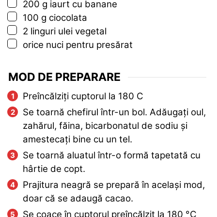
▢
200
g
iaurt cu banane
▢
100
g
ciocolata
▢
2
linguri
ulei vegetal
▢
orice nuci pentru presărat
MOD DE PREPARARE
Preîncălziți cuptorul la 180 C
Se toarnă chefirul într-un bol. Adăugați oul,
zahărul, făina, bicarbonatul de sodiu și
amestecați bine cu un tel.
Se toarnă aluatul într-o formă tapetată cu
hârtie de copt.
Prajitura neagră se prepară în același mod,
doar că se adaugă cacao.
Se coace în cuptorul preîncălzit la
180
°C