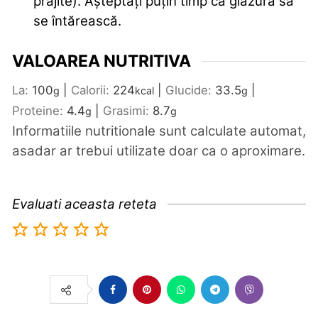
prăjite). Așteptați puțin timp ca glazura să
se întărească.
VALOAREA NUTRITIVA
La:
100
|
Calorii:
224
|
Glucide:
33.5
|
g
kcal
g
Proteine:
4.4
|
Grasimi:
8.7
g
g
Informatiile nutritionale sunt calculate automat,
asadar ar trebui utilizate doar ca o aproximare.
Evaluati aceasta reteta