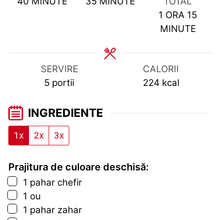
MINUTES
MINUTES
40
MINUTE
35
MINUTE
TOTAL
HOUR
MIN
1
ORA
15
MINUTE
SERVIRE
CALORII
5
portii
224
kcal
INGREDIENTE
1x
2x
3x
Prajitura de culoare deschisă:
▢
1
pahar
chefir
▢
1
ou
▢
1
pahar
zahar