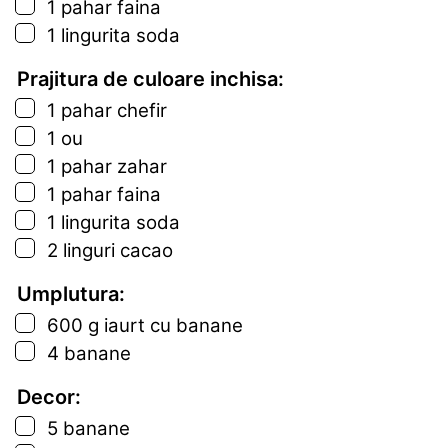
▢
1
pahar
faina
▢
1
lingurita
soda
Prajitura de culoare inchisa:
▢
1
pahar
chefir
▢
1
ou
▢
1
pahar
zahar
▢
1
pahar
faina
▢
1
lingurita
soda
▢
2
linguri
cacao
Umplutura:
▢
600
g
iaurt cu banane
▢
4
banane
Decor:
▢
5
banane