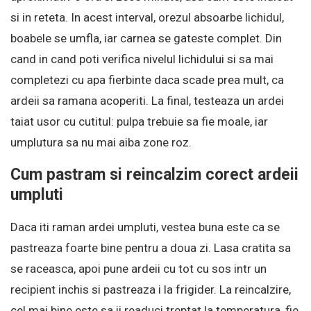
si in reteta. In acest interval, orezul absoarbe lichidul,
boabele se umfla, iar carnea se gateste complet. Din
cand in cand poti verifica nivelul lichidului si sa mai
completezi cu apa fierbinte daca scade prea mult, ca
ardeii sa ramana acoperiti. La final, testeaza un ardei
taiat usor cu cutitul: pulpa trebuie sa fie moale, iar
umplutura sa nu mai aiba zone roz.
Cum pastram si reincalzim corect ardeii
umpluti
Daca iti raman ardei umpluti, vestea buna este ca se
pastreaza foarte bine pentru a doua zi. Lasa cratita sa
se raceasca, apoi pune ardeii cu tot cu sos intr un
recipient inchis si pastreaza i la frigider. La reincalzire,
cel mai bine este sa ii readuci treptat la temperatura, fie