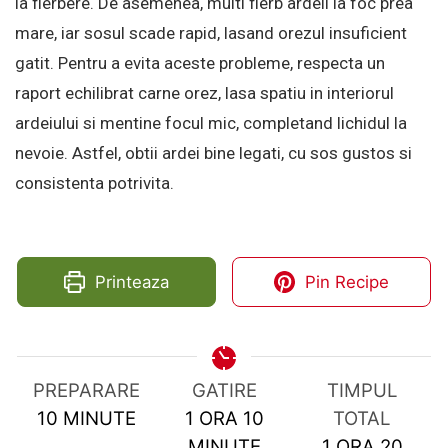
la fierbere. De asemenea, multi fierb ardeii la foc prea
mare, iar sosul scade rapid, lasand orezul insuficient
gatit. Pentru a evita aceste probleme, respecta un
raport echilibrat carne orez, lasa spatiu in interiorul
ardeiului si mentine focul mic, completand lichidul la
nevoie. Astfel, obtii ardei bine legati, cu sos gustos si
consistenta potrivita.
Printeaza
Pin Recipe
PREPARARE
GATIRE
TIMPUL
MINUTES
HOUR
MINUTES
10
MINUTE
1
ORA
10
TOTAL
HOUR
MIN
MINUTE
1
ORA
20