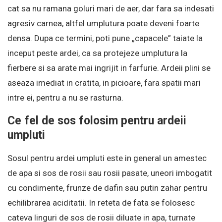
cat sa nu ramana goluri mari de aer, dar fara sa indesati
agresiv carnea, altfel umplutura poate deveni foarte
densa. Dupa ce termini, poti pune „capacele” taiate la
inceput peste ardei, ca sa protejeze umplutura la
fierbere si sa arate mai ingrijit in farfurie. Ardeii plini se
aseaza imediat in cratita, in picioare, fara spatii mari
intre ei, pentru a nu se rasturna.
Ce fel de sos folosim pentru ardeii
umpluti
Sosul pentru ardei umpluti este in general un amestec
de apa si sos de rosii sau rosii pasate, uneori imbogatit
cu condimente, frunze de dafin sau putin zahar pentru
echilibrarea aciditatii. In reteta de fata se folosesc
cateva linguri de sos de rosii diluate in apa, turnate