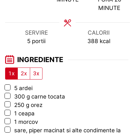
MINUTE
SERVIRE
CALORII
5
portii
388
kcal
INGREDIENTE
1x
2x
3x
▢
5
ardei
▢
300
g
carne tocata
▢
250
g
orez
▢
1
ceapa
▢
1
morcov
▢
sare, piper macinat si alte condimente la