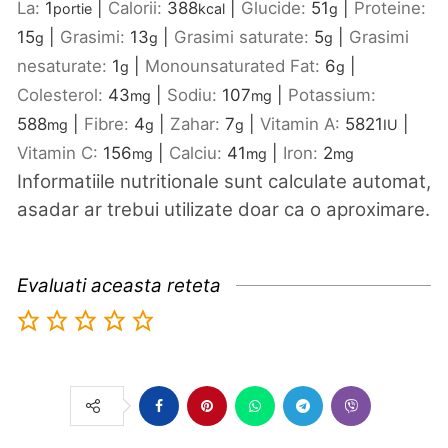
La:
1
|
Calorii:
388
|
Glucide:
51
|
Proteine:
portie
kcal
g
15
|
Grasimi:
13
|
Grasimi saturate:
5
|
Grasimi
g
g
g
nesaturate:
1
|
Monounsaturated Fat:
6
|
g
g
Colesterol:
43
|
Sodiu:
107
|
Potassium:
mg
mg
588
|
Fibre:
4
|
Zahar:
7
|
Vitamin A:
5821
|
mg
g
g
IU
Vitamin C:
156
|
Calciu:
41
|
Iron:
2
mg
mg
mg
Informatiile nutritionale sunt calculate automat,
asadar ar trebui utilizate doar ca o aproximare.
Evaluati aceasta reteta