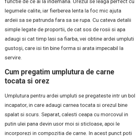
functie de ce ai la indemana. Orezul se leaga perfect cu
legumele calite, iar fierberea lenta la foc mic ajuta
ardeii sa se patrunda fara sa se rupa. Cu cateva detalii
simple legate de proportii, de cat sos de rosii si apa
adaugi si cat timp lasi sa fiarba, vei obtine ardei umpluti
gustoși, care isi tin bine forma si arata impecabil la
servire.
Cum pregatim umplutura de carne
tocata si orez
Umplutura pentru ardei umpluti se pregateste intr un bol
incapator, in care adaugi carnea tocata si orezul bine
spalat si scurs. Separat, calesti ceapa cu morcovul in
putin ulei pana devin usor moi si sticloase, apoi le
incorporezi in compozitia de carne. In acest punct poti