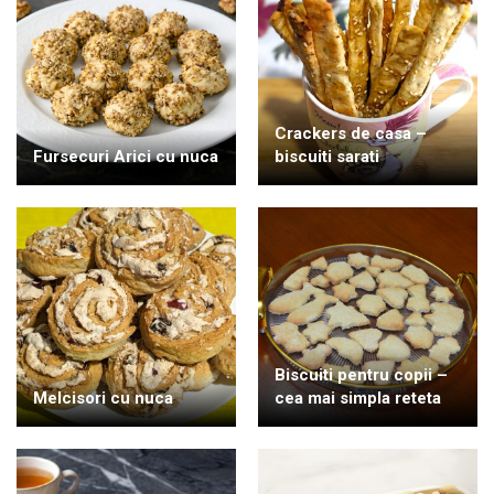
Crackers de casa –
Fursecuri Arici cu nuca
biscuiti sarati
Biscuiti pentru copii –
Melcisori cu nuca
cea mai simpla reteta