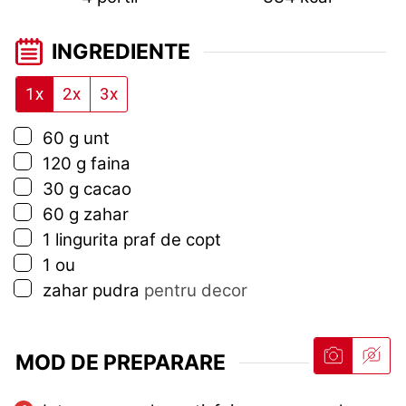
INGREDIENTE
1x
2x
3x
▢
60
g
unt
▢
120
g
faina
▢
30
g
cacao
▢
60
g
zahar
▢
1
lingurita
praf de copt
▢
1
ou
▢
zahar pudra
pentru decor
MOD DE PREPARARE