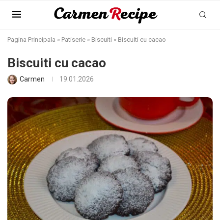
Pagina Principala
»
Patiserie
»
Biscuiti
»
Biscuiti cu cacao
Biscuiti cu cacao
Carmen
19.01.2026