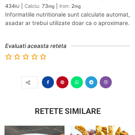
434
|
Calciu:
73
|
Iron:
2
IU
mg
mg
Informatiile nutritionale sunt calculate automat,
asadar ar trebui utilizate doar ca o aproximare.
Evaluati aceasta reteta
RETETE SIMILARE