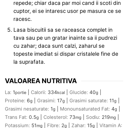
repede; chiar daca par moi cand ii scoti din
cuptor, ei se intaresc usor pe masura ce se
racesc.
Lasa biscuitii sa se raceasca complet in
tava sau pe un gratar inainte sa ii pudrezi
cu zahar; daca sunt calzi, zaharul se
topeste imediat si dispar cristalele fine de
la suprafata.
VALOAREA NUTRITIVA
La:
1
|
Calorii:
334
|
Glucide:
40
|
portie
kcal
g
Proteine:
6
|
Grasimi:
17
|
Grasimi saturate:
11
|
g
g
g
Grasimi nesaturate:
1
|
Monounsaturated Fat:
4
|
g
g
Trans Fat:
0.5
|
Colesterol:
73
|
Sodiu:
219
|
g
mg
mg
Potassium:
51
|
Fibre:
2
|
Zahar:
15
|
Vitamin A:
mg
g
g