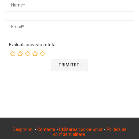
Evaluati aceasta reteta
Despre noi
•
Contacte
•
Utilizarea cookie-urilor
•
Politica de
confidentialitate