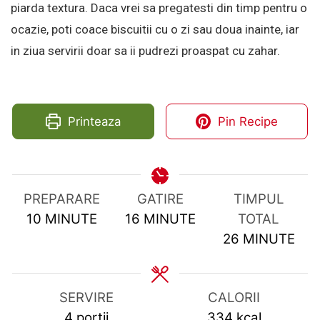
piarda textura. Daca vrei sa pregatesti din timp pentru o
ocazie, poti coace biscuitii cu o zi sau doua inainte, iar
in ziua servirii doar sa ii pudrezi proaspat cu zahar.
Printeaza
Pin Recipe
PREPARARE
GATIRE
TIMPUL
MINUTES
MINUTES
10
MINUTE
16
MINUTE
TOTAL
MINUTES
26
MINUTE
SERVIRE
CALORII
4
portii
334
kcal