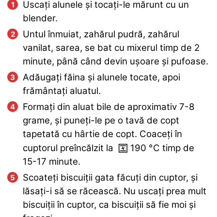
Uscați alunele și tocați-le mărunt cu un
blender.
Untul înmuiat, zahărul pudră, zahărul
vanilat, sarea, se bat cu mixerul timp de 2
minute, până când devin ușoare și pufoase.
Adăugați făina și alunele tocate, apoi
frământați aluatul.
Formați din aluat bile de aproximativ 7-8
grame, și puneți-le pe o tavă de copt
tapetată cu hârtie de copt. Coaceți în
cuptorul preîncălzit la
190
°C
timp de
15-17 minute.
Scoateți biscuiții gata făcuți din cuptor, și
lăsați-i să se răcească. Nu uscați prea mult
biscuiții în cuptor, ca biscuiții să fie moi și