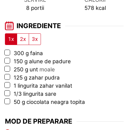
8
portii
578
kcal
INGREDIENTE
1x
2x
3x
▢
300
g
faina
▢
150
g
alune de padure
▢
250
g
unt
moale
▢
125
g
zahar pudra
▢
1
lingurita
zahar vanilat
▢
1/3
lingurita
sare
▢
50
g
ciocolata neagra topita
MOD DE PREPARARE