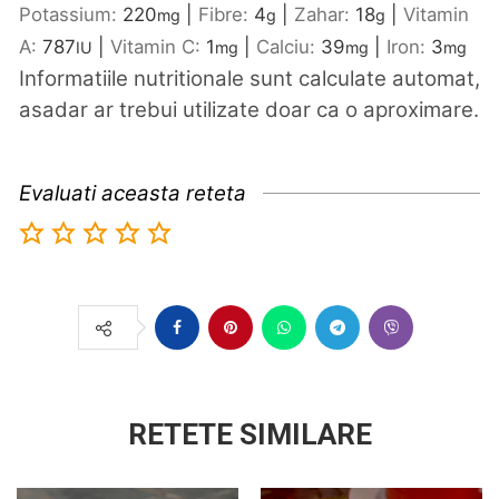
Potassium:
220
|
Fibre:
4
|
Zahar:
18
|
Vitamin
mg
g
g
A:
787
|
Vitamin C:
1
|
Calciu:
39
|
Iron:
3
IU
mg
mg
mg
Informatiile nutritionale sunt calculate automat,
asadar ar trebui utilizate doar ca o aproximare.
Evaluati aceasta reteta
RETETE SIMILARE