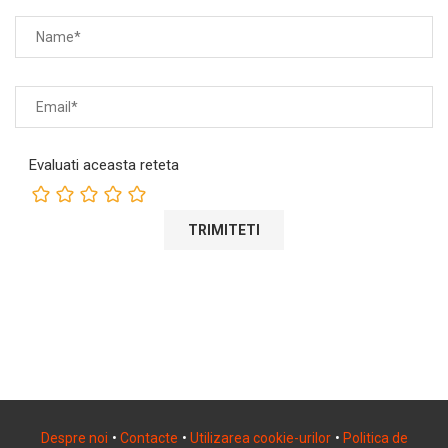
Evaluati aceasta reteta
Despre noi
•
Contacte
•
Utilizarea cookie-urilor
•
Politica de