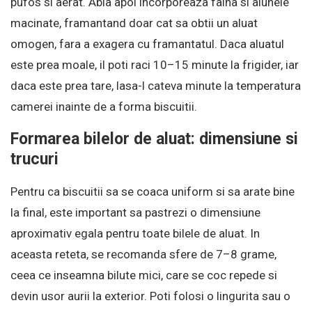
pufos si aerat. Abia apoi incorporeaza faina si alunele
macinate, framantand doar cat sa obtii un aluat
omogen, fara a exagera cu framantatul. Daca aluatul
este prea moale, il poti raci 10–15 minute la frigider, iar
daca este prea tare, lasa-l cateva minute la temperatura
camerei inainte de a forma biscuitii.
Formarea bilelor de aluat: dimensiune si
trucuri
Pentru ca biscuitii sa se coaca uniform si sa arate bine
la final, este important sa pastrezi o dimensiune
aproximativ egala pentru toate bilele de aluat. In
aceasta reteta, se recomanda sfere de 7–8 grame,
ceea ce inseamna bilute mici, care se coc repede si
devin usor aurii la exterior. Poti folosi o lingurita sau o