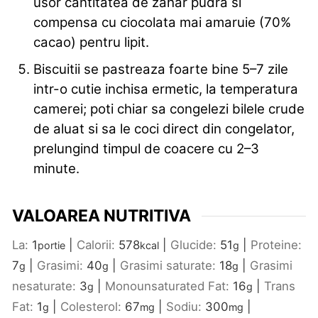
usor cantitatea de zahar pudra si
compensa cu ciocolata mai amaruie (70%
cacao) pentru lipit.
Biscuitii se pastreaza foarte bine 5–7 zile
intr-o cutie inchisa ermetic, la temperatura
camerei; poti chiar sa congelezi bilele crude
de aluat si sa le coci direct din congelator,
prelungind timpul de coacere cu 2–3
minute.
VALOAREA NUTRITIVA
La:
1
|
Calorii:
578
|
Glucide:
51
|
Proteine:
portie
kcal
g
7
|
Grasimi:
40
|
Grasimi saturate:
18
|
Grasimi
g
g
g
nesaturate:
3
|
Monounsaturated Fat:
16
|
Trans
g
g
Fat:
1
|
Colesterol:
67
|
Sodiu:
300
|
g
mg
mg