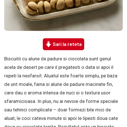
Sari la reteta
Biscuitii cu alune de padure si ciocolata sunt genul
acela de desert pe care il pregatesti o data si apoi il
repeti la nesfarsit. Aluatul este foarte simplu, pe baza
de unt moale, faina si alune de padure macinate fin,
care dau o aroma intensa de nuci si o textura usor
sfaramicioasa. In plus, nu ai nevoie de forme speciale
sau tehnici complicate – doar formezi bile mici de
aluat, le coci cateva minute si apoi le lipesti doua cate
doua cu ciocolata topita. Rezultatul este un biscuite