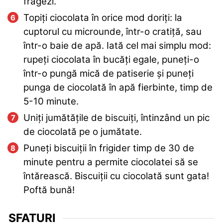
fragezi.
Topiți ciocolata în orice mod doriți: la
cuptorul cu microunde, într-o cratiță, sau
într-o baie de apă. Iată cel mai simplu mod:
rupeți ciocolata în bucăți egale, puneți-o
într-o pungă mică de patiserie și puneți
punga de ciocolată în apă fierbinte, timp de
5-10 minute.
Uniți jumătățile de biscuiți, întinzând un pic
de ciocolată pe o jumătate.
Puneți biscuiții în frigider timp de 30 de
minute pentru a permite ciocolatei să se
întărească. Biscuiții cu ciocolată sunt gata!
Poftă bună!
SFATURI