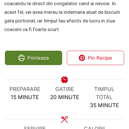
coacandu-le direct din congelator cand ai nevoie. In
acest fel, vei avea mereu la indemana aluat de biscuiti
gata portionat, iar timpul tau efectiv de lucru in ziua
coacerii va fi foarte scurt.
Printeaza
Pin Recipe
PREPARARE
GATIRE
TIMPUL
MINUTES
MINUTES
15
MINUTE
20
MINUTE
TOTAL
MINUTES
35
MINUTE
SERVIRE
CALORII