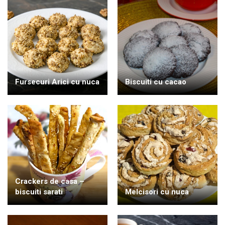
Fursecuri Arici cu nuca
Biscuiti cu cacao
Crackers de casa –
biscuiti sarati
Melcisori cu nuca