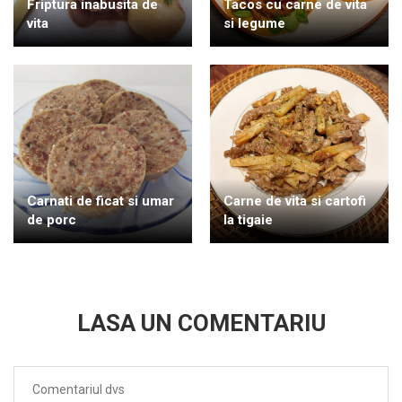
Friptura inabusita de
Tacos cu carne de vita
vita
si legume
Carnati de ficat si umar
Carne de vita si cartofi
de porc
la tigaie
LASA UN COMENTARIU