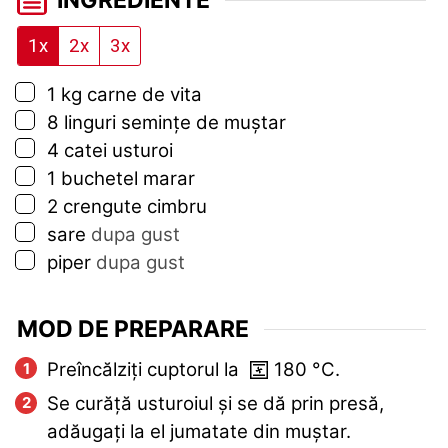
1x
2x
3x
▢
1
kg
carne de vita
▢
8
linguri
semințe de muștar
▢
4
catei
usturoi
▢
1
buchetel
marar
▢
2
crengute
cimbru
▢
sare
dupa gust
▢
piper
dupa gust
MOD DE PREPARARE
Preîncălziți cuptorul la
180
°C
.
Se curăță usturoiul și se dă prin presă,
adăugați la el jumatate din muștar.