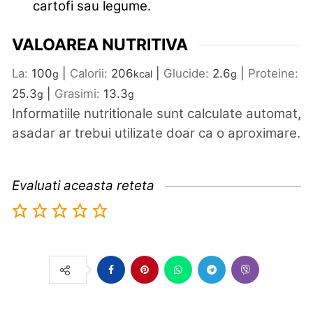
cartofi sau legume.
VALOAREA NUTRITIVA
La:
100
|
Calorii:
206
|
Glucide:
2.6
|
Proteine:
g
kcal
g
25.3
|
Grasimi:
13.3
g
g
Informatiile nutritionale sunt calculate automat,
asadar ar trebui utilizate doar ca o aproximare.
Evaluati aceasta reteta