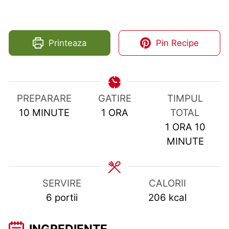
Printeaza
Pin Recipe
PREPARARE
GATIRE
TIMPUL
MINUTES
HOUR
10
MINUTE
1
ORA
TOTAL
HOUR
MIN
1
ORA
10
MINUTE
SERVIRE
CALORII
6
portii
206
kcal
INGREDIENTE