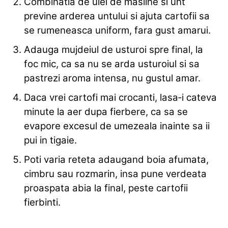
Combinatia de ulei de masline si unt
previne arderea untului si ajuta cartofii sa
se rumeneasca uniform, fara gust amarui.
Adauga mujdeiul de usturoi spre final, la
foc mic, ca sa nu se arda usturoiul si sa
pastrezi aroma intensa, nu gustul amar.
Daca vrei cartofi mai crocanti, lasa‑i cateva
minute la aer dupa fierbere, ca sa se
evapore excesul de umezeala inainte sa ii
pui in tigaie.
Poti varia reteta adaugand boia afumata,
cimbru sau rozmarin, insa pune verdeata
proaspata abia la final, peste cartofii
fierbinti.