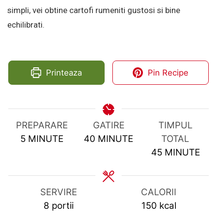
simpli, vei obtine cartofi rumeniti gustosi si bine
echilibrati.
Printeaza
Pin Recipe
PREPARARE
GATIRE
TIMPUL
MINUTES
MINUTES
5
MINUTE
40
MINUTE
TOTAL
MINUTES
45
MINUTE
SERVIRE
CALORII
8
portii
150
kcal