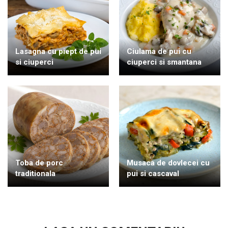
Lasagna cu piept de pui
Ciulama de pui cu
si ciuperci
ciuperci si smantana
Toba de porc
Musaca de dovlecei cu
traditionala
pui si cascaval