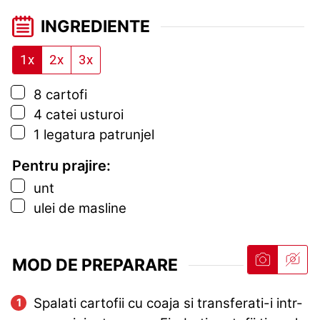
INGREDIENTE
1x
2x
3x
▢
8
cartofi
▢
4
catei
usturoi
▢
1
legatura
patrunjel
Pentru prajire:
▢
unt
▢
ulei de masline
MOD DE PREPARARE
Spalati cartofii cu coaja si transferati-i intr-