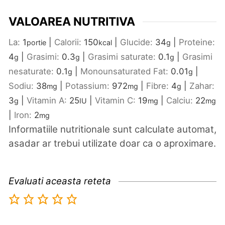
VALOAREA NUTRITIVA
La:
1
|
Calorii:
150
|
Glucide:
34
|
Proteine:
portie
kcal
g
4
|
Grasimi:
0.3
|
Grasimi saturate:
0.1
|
Grasimi
g
g
g
nesaturate:
0.1
|
Monounsaturated Fat:
0.01
|
g
g
Sodiu:
38
|
Potassium:
972
|
Fibre:
4
|
Zahar:
mg
mg
g
3
|
Vitamin A:
25
|
Vitamin C:
19
|
Calciu:
22
g
IU
mg
mg
|
Iron:
2
mg
Informatiile nutritionale sunt calculate automat,
asadar ar trebui utilizate doar ca o aproximare.
Evaluati aceasta reteta