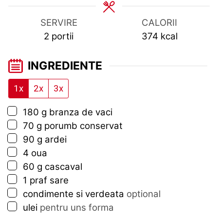
SERVIRE
CALORII
2
portii
374
kcal
INGREDIENTE
1x
2x
3x
▢
180
g
branza de vaci
▢
70
g
porumb conservat
▢
90
g
ardei
▢
4
oua
▢
60
g
cascaval
▢
1
praf
sare
▢
condimente si verdeata
optional
▢
ulei
pentru uns forma