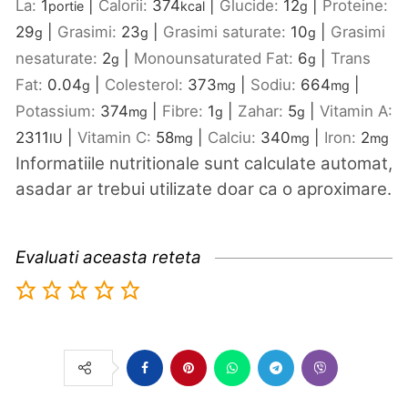
La:
1
|
Calorii:
374
|
Glucide:
12
|
Proteine:
portie
kcal
g
29
|
Grasimi:
23
|
Grasimi saturate:
10
|
Grasimi
g
g
g
nesaturate:
2
|
Monounsaturated Fat:
6
|
Trans
g
g
Fat:
0.04
|
Colesterol:
373
|
Sodiu:
664
|
g
mg
mg
Potassium:
374
|
Fibre:
1
|
Zahar:
5
|
Vitamin A:
mg
g
g
2311
|
Vitamin C:
58
|
Calciu:
340
|
Iron:
2
IU
mg
mg
mg
Informatiile nutritionale sunt calculate automat,
asadar ar trebui utilizate doar ca o aproximare.
Evaluati aceasta reteta