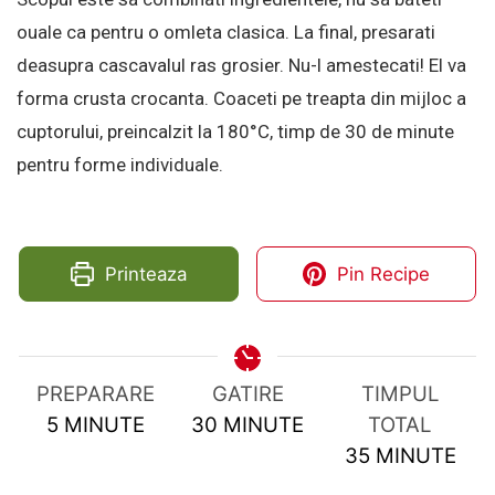
ouale ca pentru o omleta clasica. La final, presarati
deasupra cascavalul ras grosier. Nu-l amestecati! El va
forma crusta crocanta. Coaceti pe treapta din mijloc a
cuptorului, preincalzit la 180°C, timp de 30 de minute
pentru forme individuale.
Printeaza
Pin Recipe
PREPARARE
GATIRE
TIMPUL
MINUTES
MINUTES
5
MINUTE
30
MINUTE
TOTAL
MINUTES
35
MINUTE