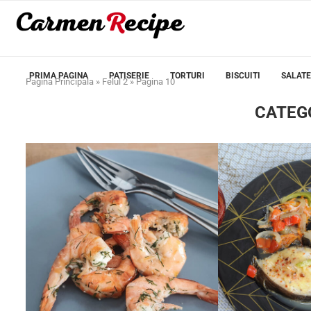
PRIMA PAGINA
PATISERIE
TORTURI
BISCUITI
SALATE
Pagina Principala
»
Felul 2
»
Pagina 10
CATEG