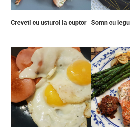
Creveti cu usturoi la cuptor
Somn cu legu