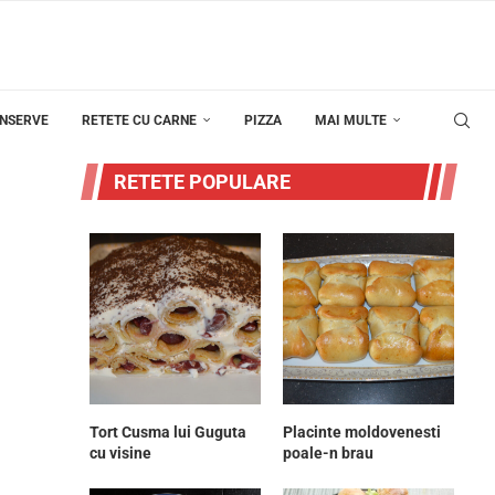
ONSERVE
RETETE CU CARNE
PIZZA
MAI MULTE
RETETE POPULARE
Tort Cusma lui Guguta
Placinte moldovenesti
cu visine
poale-n brau