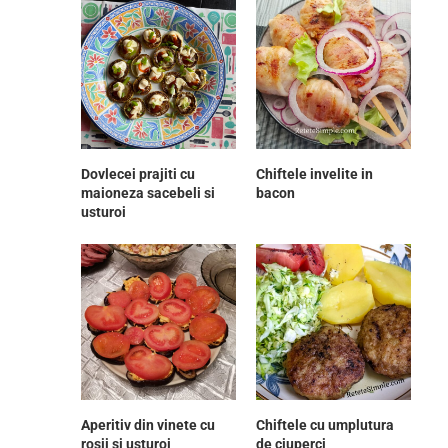
Dovlecei prajiti cu
Chiftele invelite in
maioneza sacebeli si
bacon
usturoi
Aperitiv din vinete cu
Chiftele cu umplutura
rosii si usturoi
de ciuperci