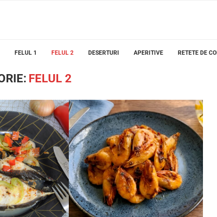
FELUL 1
FELUL 2
DESERTURI
APERITIVE
RETETE DE C
ORIE:
FELUL 2