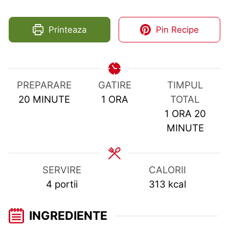
Printeaza
Pin Recipe
PREPARARE
GATIRE
TIMPUL
MINUTES
HOUR
20
MINUTE
1
ORA
TOTAL
HOUR
MIN
1
ORA
20
MINUTE
SERVIRE
CALORII
4
portii
313
kcal
INGREDIENTE