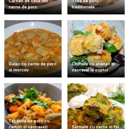
Carnati de casa din
Toba de porc
carne de porc
traditionala
Gulas cu carne de porc
Chiftele cu ananas si
si morcov
cascaval la cuptor
Tocanita de porc cu
cartofi si castraveti
Sarmale cu carne in foi