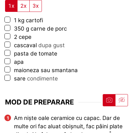
1x
2x
3x
▢
1
kg
cartofi
▢
350
g
carne de porc
▢
2
cepe
▢
cascaval
dupa gust
▢
pasta de tomate
▢
apa
▢
maioneza sau smantana
▢
sare
condimente
MOD DE PREPARARE
Am niște oale ceramice cu capac. Dar de
multe ori fac aluat obișnuit, fac pâini plate