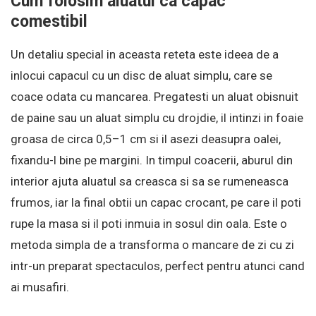
Cum folosim aluatul ca capac
comestibil
Un detaliu special in aceasta reteta este ideea de a
inlocui capacul cu un disc de aluat simplu, care se
coace odata cu mancarea. Pregatesti un aluat obisnuit
de paine sau un aluat simplu cu drojdie, il intinzi in foaie
groasa de circa 0,5–1 cm si il asezi deasupra oalei,
fixandu-l bine pe margini. In timpul coacerii, aburul din
interior ajuta aluatul sa creasca si sa se rumeneasca
frumos, iar la final obtii un capac crocant, pe care il poti
rupe la masa si il poti inmuia in sosul din oala. Este o
metoda simpla de a transforma o mancare de zi cu zi
intr-un preparat spectaculos, perfect pentru atunci cand
ai musafiri.