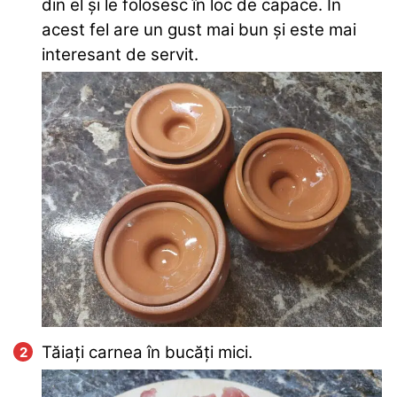
din el și le folosesc în loc de capace. În
acest fel are un gust mai bun și este mai
interesant de servit.
Tăiați carnea în bucăți mici.