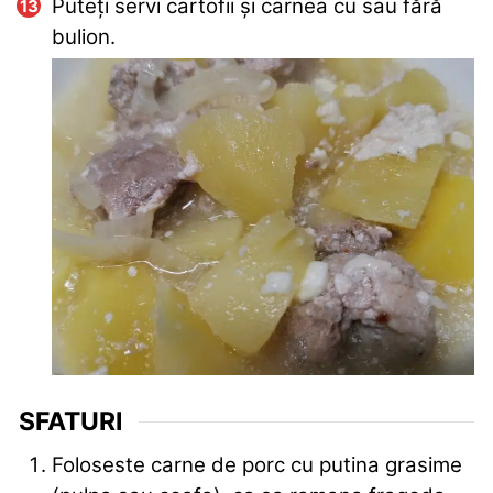
Puteți servi cartofii și carnea cu sau fără
bulion.
SFATURI
Foloseste carne de porc cu putina grasime