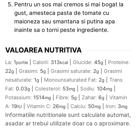
Pentru un sos mai cremos si mai bogat la
gust, amesteca pasta de tomate cu
maioneza sau smantana si putina apa
inainte sa o torni peste ingrediente.
VALOAREA NUTRITIVA
La:
1
|
Calorii:
313
|
Glucide:
45
|
Proteine:
portie
kcal
g
22
|
Grasimi:
5
|
Grasimi saturate:
2
|
Grasimi
g
g
g
nesaturate:
1
|
Monounsaturated Fat:
2
|
Trans
g
g
Fat:
0.03
|
Colesterol:
53
|
Sodiu:
104
|
g
mg
mg
Potassium:
1514
|
Fibre:
5
|
Zahar:
6
|
Vitamin
mg
g
g
A:
19
|
Vitamin C:
26
|
Calciu:
50
|
Iron:
3
IU
mg
mg
mg
Informatiile nutritionale sunt calculate automat,
asadar ar trebui utilizate doar ca o aproximare.