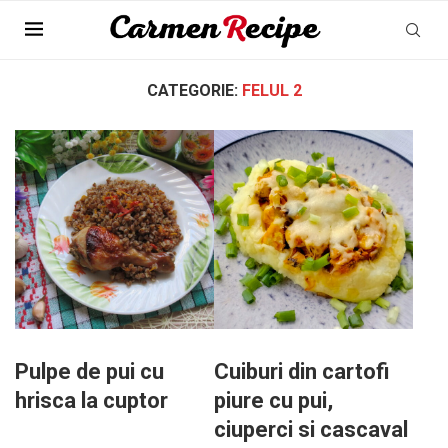
Pagina Principala
»
Felul 2
»
Pagina 3
CATEGORIE:
FELUL 2
Pulpe de pui cu
Cuiburi din cartofi
hrisca la cuptor
piure cu pui,
ciuperci si cascaval