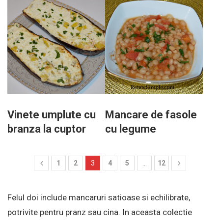
Vinete umplute cu
Mancare de fasole
branza la cuptor
cu legume
1
2
3
4
5
…
12
Felul doi include mancaruri satioase si echilibrate,
potrivite pentru pranz sau cina. In aceasta colectie