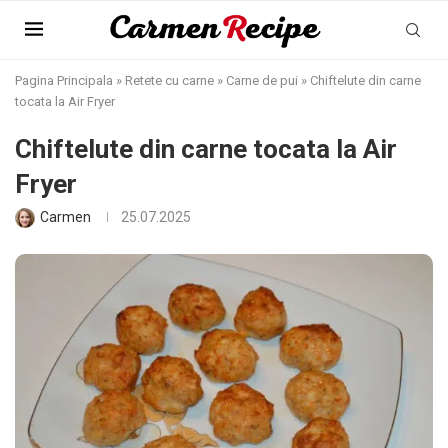
Pagina Principala
»
Retete cu carne
»
Carne de pui
»
Chiftelute din carne
tocata la Air Fryer
Chiftelute din carne tocata la Air
Fryer
Carmen
25.07.2025