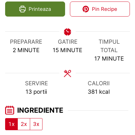
Printeaza
Pin Recipe
PREPARARE
GATIRE
TIMPUL
MINUTES
MINUTES
2
MINUTE
15
MINUTE
TOTAL
MINUTES
17
MINUTE
SERVIRE
CALORII
13
portii
381
kcal
INGREDIENTE
1x
2x
3x