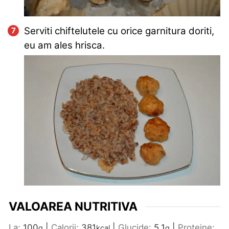
Serviti chiftelutele cu orice garnitura doriti,
eu am ales hrisca.
VALOAREA NUTRITIVA
La:
100
|
Calorii:
381
|
Glucide:
5.1
|
Proteine:
g
kcal
g