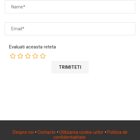
Evaluati aceasta reteta
Despre noi
•
Contacte
•
Utilizarea cookie-urilor
•
Politica de
confidentialitate