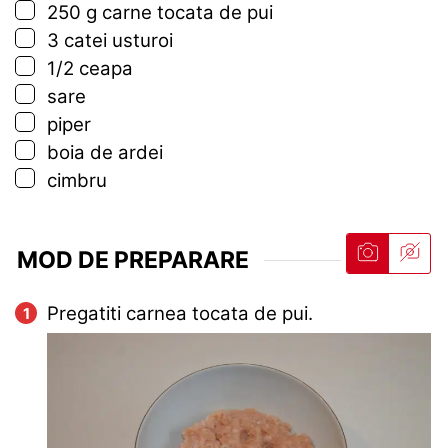
▢
250
g
carne tocata de pui
▢
3
catei
usturoi
▢
1/2
ceapa
▢
sare
▢
piper
▢
boia de ardei
▢
cimbru
MOD DE PREPARARE
Pregatiti carnea tocata de pui.