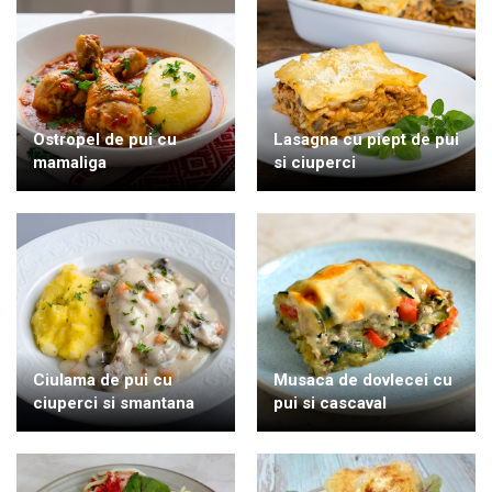
Ostropel de pui cu
Lasagna cu piept de pui
mamaliga
si ciuperci
Ciulama de pui cu
Musaca de dovlecei cu
ciuperci si smantana
pui si cascaval