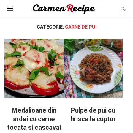
Pagina Principala
»
Retete cu carne
»
Carne de pui
»
Pagina 2
CATEGORIE:
CARNE DE PUI
Medalioane din
Pulpe de pui cu
ardei cu carne
hrisca la cuptor
tocata si cascaval