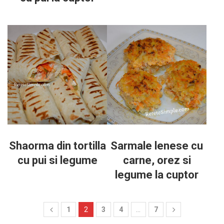
Shaorma din tortilla
Sarmale lenese cu
cu pui si legume
carne, orez si
legume la cuptor
1
2
3
4
…
7