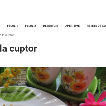
FELUL 1
FELUL 2
DESERTURI
APERITIVE
RETETE DE C
a la cuptor
la cuptor