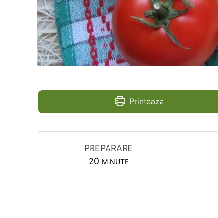
Printeaza
PREPARARE
MINUTES
20
MINUTE