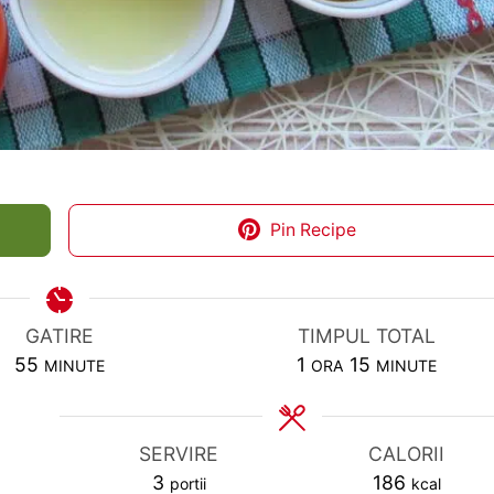
Pin Recipe
GATIRE
TIMPUL TOTAL
MINUTES
HOUR
MINUTES
55
1
15
MINUTE
ORA
MINUTE
SERVIRE
CALORII
3
186
portii
kcal