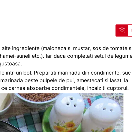
i alte ingrediente (maioneza si mustar, sos de tomate s
amei-suneli etc.). Iar daca completati setul de legum
 gustoasa.
i-le intr-un bol. Preparati marinada din condimente, suc
i marinada peste pulpele de pui, amestecati si lasati la
p ce carnea absoarbe condimentele, incalziti cuptorul.