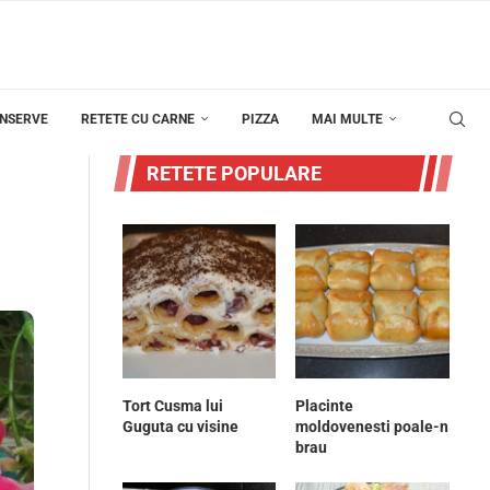
ONSERVE
RETETE CU CARNE
PIZZA
MAI MULTE
RETETE POPULARE
Tort Cusma lui
Placinte
Guguta cu visine
moldovenesti poale-n
brau