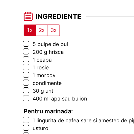
INGREDIENTE
1x
2x
3x
▢
5
pulpe de pui
▢
200
g
hrisca
▢
1
ceapa
▢
1
rosie
▢
1
morcov
▢
condimente
▢
30
g
unt
▢
400
ml
apa sau bulion
Pentru marinada:
▢
1
lingurita
de cafea sare si amestec de pi
▢
usturoi