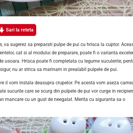
Sari la reteta
e, va sugerez sa preparati pulpe de pui cu hrisca la cuptor. Acea
telor, cat si al modului de preparare, poate fi o varianta excele
 de usoara. Hrisca poate fi completata cu legume suculente, pent
igur, nu ar strica sa marinam in prealabil pulpele de pui.
re il vom instala deasupra crupelor. Pe acesta vom aseza carne
ate sucurile care se scurg din pulpele de pui vor curge in recipien
 un mancare cu un gust de neegalat. Merita cu siguranta sa o