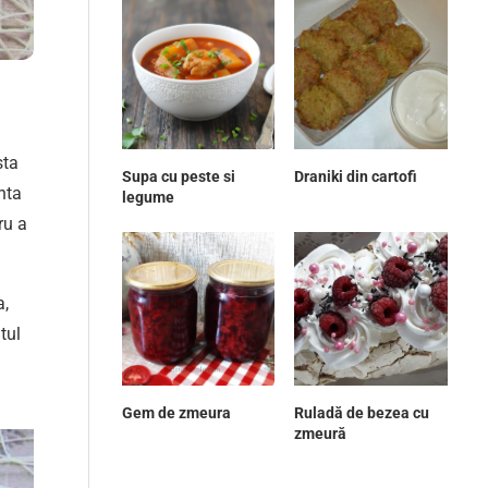
sta
Supa cu peste si
Draniki din cartofi
nta
legume
ru a
a,
tul
Gem de zmeura
Ruladă de bezea cu
zmeură