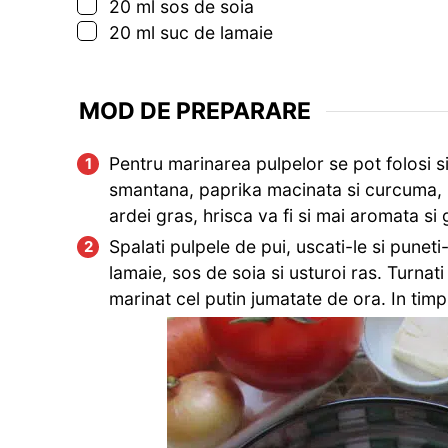
▢
20
ml
sos de soia
▢
20
ml
suc de lamaie
MOD DE PREPARARE
Pentru marinarea pulpelor se pot folosi s
smantana, paprika macinata si curcuma, h
ardei gras, hrisca va fi si mai aromata si
Spalati pulpele de pui, uscati-le si punet
lamaie, sos de soia si usturoi ras. Turnat
marinat cel putin jumatate de ora. In tim