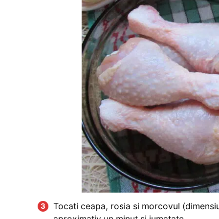
Tocati ceapa, rosia si morcovul (dimensiun
aproximativ un minut si jumatate.