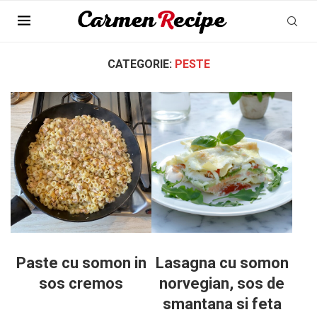
Pagina Principala
»
Retete cu carne
»
Peste
»
Pagina 2
CATEGORIE:
PESTE
Paste cu somon in
Lasagna cu somon
sos cremos
norvegian, sos de
smantana si feta