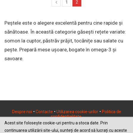
1
2
Peștele este o alegere excelentă pentru cine rapide și
sănătoase. În această categorie găsești rețete variate:
somon la cuptor, păstrăv prăjit, tocănițe sau salate cu
pește. Prepară mese ușoare, bogate în omega-3 și
savoare.
Despre noi
•
Contacte
•
Utilizarea cookie-urilor
•
Politica de
confidentialitate
Acest site folosește cookie-uri pentru a stoca date. Prin
Drepturi de autor ©2026 CarmenRecipe.Com Toate articolele, imaginile
apartin autorilor CarmenRecipe. Orice publicare a acestora integrala
continuarea utilizării site-ului, sunteți de acord să lucrați cu aceste
sau partiala este interzisa.