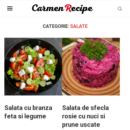
Pagina Principala
»
Salate
»
Pagina 3
CATEGORIE:
SALATE
Salata cu branza
Salata de sfecla
feta si legume
rosie cu nuci si
prune uscate