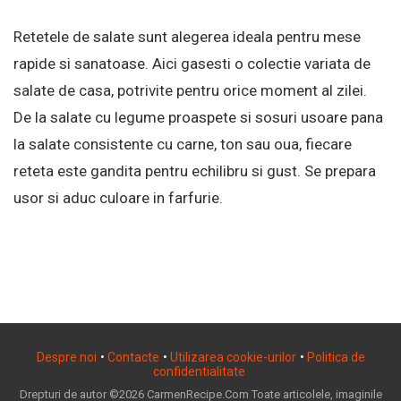
Retetele de salate sunt alegerea ideala pentru mese
rapide si sanatoase. Aici gasesti o colectie variata de
salate de casa, potrivite pentru orice moment al zilei.
De la salate cu legume proaspete si sosuri usoare pana
la salate consistente cu carne, ton sau oua, fiecare
reteta este gandita pentru echilibru si gust. Se prepara
usor si aduc culoare in farfurie.
Despre noi
•
Contacte
•
Utilizarea cookie-urilor
•
Politica de
confidentialitate
Drepturi de autor ©2026 CarmenRecipe.Com Toate articolele, imaginile