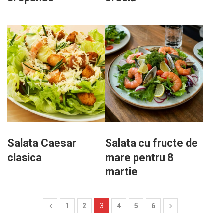
Salata Caesar
Salata cu fructe de
clasica
mare pentru 8
martie
1
2
3
4
5
6