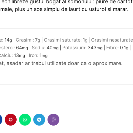
 echilibreze gustul bogat al somonului: piure de cartofi
maie, plus un sos simplu de iaurt cu usturoi si marar.
e:
14
|
Grasimi:
7
|
Grasimi saturate:
1
|
Grasimi nesaturat
g
g
g
esterol:
64
|
Sodiu:
40
|
Potassium:
343
|
Fibre:
0.1
|
mg
mg
mg
g
alciu:
13
|
Iron:
1
mg
mg
mat, asadar ar trebui utilizate doar ca o aproximare.