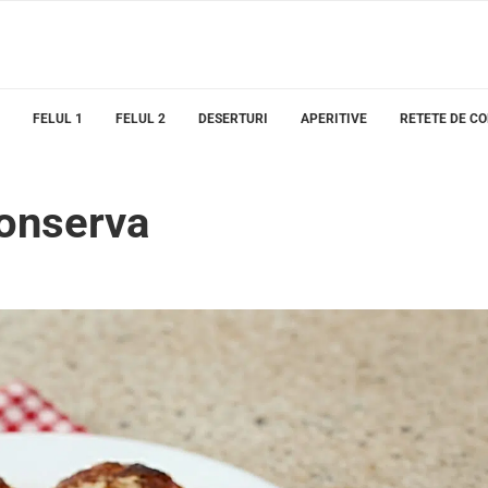
FELUL 1
FELUL 2
DESERTURI
APERITIVE
RETETE DE C
conserva