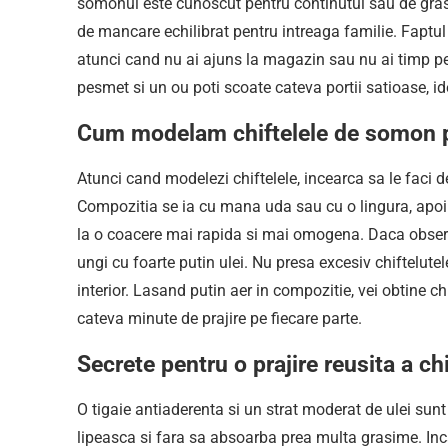
somonul este cunoscut pentru continutul sau de grasim
de mancare echilibrat pentru intreaga familie. Faptul 
atunci cand nu ai ajuns la magazin sau nu ai timp pe
pesmet si un ou poti scoate cateva portii satioase, i
Cum modelam chiftelele de somon pe
Atunci cand modelezi chiftelele, incearca sa le faci d
Compozitia se ia cu mana uda sau cu o lingura, apoi 
la o coacere mai rapida si mai omogena. Daca observi
ungi cu foarte putin ulei. Nu presa excesiv chiftelutel
interior. Lasand putin aer in compozitie, vei obtine ch
cateva minute de prajire pe fiecare parte.
Secrete pentru o prajire reusita a c
O tigaie antiaderenta si un strat moderat de ulei sun
lipeasca si fara sa absoarba prea multa grasime. Inca