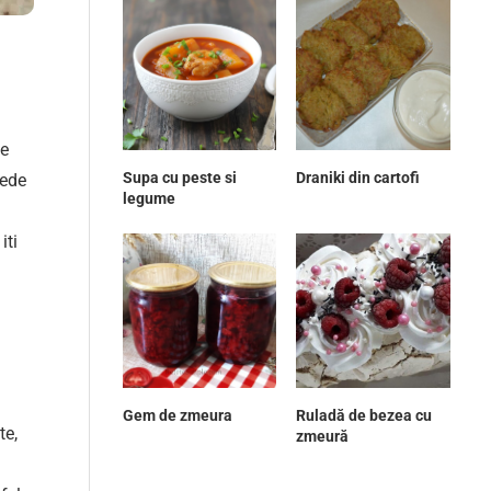
ie
Supa cu peste si
Draniki din cartofi
gede
legume
iti
Gem de zmeura
Ruladă de bezea cu
te,
zmeură