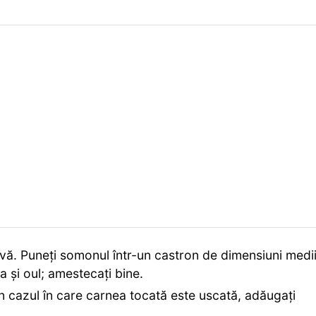
vă. Puneți somonul într-un castron de dimensiuni medii
 și oul; amestecați bine.
n cazul în care carnea tocată este uscată, adăugați