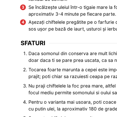
Se încălzește uleiul într-o tigaie mare la 
aproximativ 3-4 minute pe fiecare parte.
Așezați chiftelele pregătite pe o farfurie d
sos ușor pe bază de iaurt, usturoi și ierbu
SFATURI
Daca somonul din conserva are mult lichid
doar daca ti se pare prea uscata, ca sa nu
Tocarea foarte marunta a cepei este impor
prajit; poti chiar sa razuiesti ceapa pe 
Nu praji chiftelele la foc prea mare, altfe
focul mediu permite somonului si oului s
Pentru o varianta mai usoara, poti coace 
cu putin ulei, la aproximativ 180 de grad