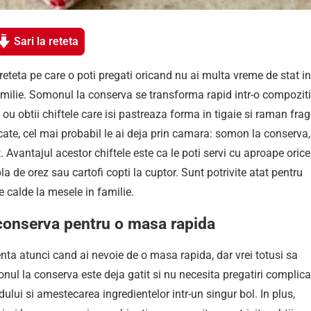
Sari la reteta
eteta pe care o poti pregati oricand nu ai multa vreme de stat in
 familie. Somonul la conserva se transforma rapid intr-o compozit
 ou obtii chiftele care isi pastreaza forma in tigaie si raman fra
licate, cel mai probabil le ai deja prin camara: somon la conserva,
. Avantajul acestor chiftele este ca le poti servi cu aproape orice 
la de orez sau cartofi copti la cuptor. Sunt potrivite atat pentru
ve calde la mesele in familie.
 conserva pentru o masa rapida
nta atunci cand ai nevoie de o masa rapida, dar vrei totusi sa
nul la conserva este deja gatit si nu necesita pregatiri complica
dului si amestecarea ingredientelor intr-un singur bol. In plus,