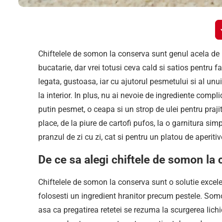
Chiftelele de somon la conserva sunt genul acela de r
bucatarie, dar vrei totusi ceva cald si satios pentru
legata, gustoasa, iar cu ajutorul pesmetului si al unui
la interior. In plus, nu ai nevoie de ingrediente comp
putin pesmet, o ceapa si un strop de ulei pentru prajit
place, de la piure de cartofi pufos, la o garnitura simp
pranzul de zi cu zi, cat si pentru un platou de aperiti
De ce sa alegi chiftele de somon la
Chiftelele de somon la conserva sunt o solutie excele
folosesti un ingredient hranitor precum pestele. Somo
asa ca pregatirea retetei se rezuma la scurgerea lichi