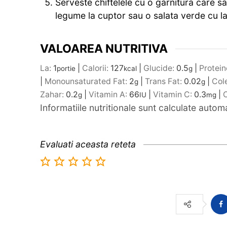
Serveste chiftelele cu o garnitura care sa
legume la cuptor sau o salata verde cu la
VALOAREA NUTRITIVA
La:
1
|
Calorii:
127
|
Glucide:
0.5
|
Protein
portie
kcal
g
|
Monounsaturated Fat:
2
|
Trans Fat:
0.02
|
Col
g
g
Zahar:
0.2
|
Vitamin A:
66
|
Vitamin C:
0.3
|
C
g
IU
mg
Informatiile nutritionale sunt calculate auto
Evaluati aceasta reteta