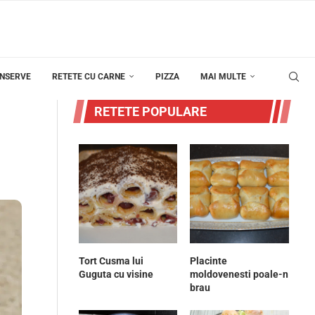
ONSERVE
RETETE CU CARNE
PIZZA
MAI MULTE
RETETE POPULARE
Tort Cusma lui
Placinte
Guguta cu visine
moldovenesti poale-n
brau