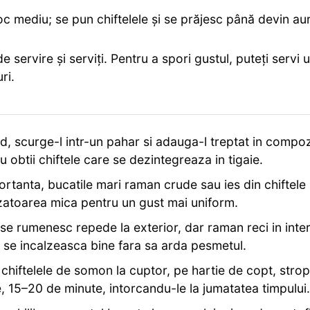
foc mediu; se pun chiftelele și se prăjesc până devin auri
e servire și serviți. Pentru a spori gustul, puteți servi 
ri.
, scurge-l intr-un pahar si adauga-l treptat in compoz
 obtii chiftele care se dezintegreaza in tigaie.
tanta, bucatile mari raman crude sau ies din chiftele 
razatoarea mica pentru un gust mai uniform.
l se rumenesc repede la exterior, dar raman reci in inter
a se incalzeasca bine fara sa arda pesmetul.
chiftelele de somon la cuptor, pe hartie de copt, strop
e, 15–20 de minute, intorcandu-le la jumatatea timpului.