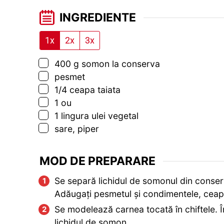
INGREDIENTE
1x
2x
3x
▢
400
g
somon la conserva
▢
pesmet
▢
1/4
ceapa taiata
▢
1
ou
▢
1
lingura
ulei vegetal
▢
sare, piper
MOD DE PREPARARE
Se separă lichidul de somonul din conser
Adăugați pesmetul și condimentele, ceapa
Se modelează carnea tocată în chiftele. Î
lichidul de somon.