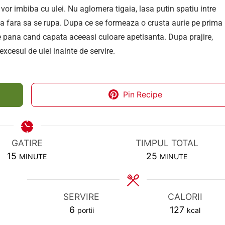
e vor imbiba cu ulei. Nu aglomera tigaia, lasa putin spatiu intre
tula fara sa se rupa. Dupa ce se formeaza o crusta aurie pe prima
ute pana cand capata aceeasi culoare apetisanta. Dupa prajire,
xcesul de ulei inainte de servire.
Pin Recipe
GATIRE
TIMPUL TOTAL
MINUTES
MINUTES
15
25
MINUTE
MINUTE
SERVIRE
CALORII
6
127
portii
kcal