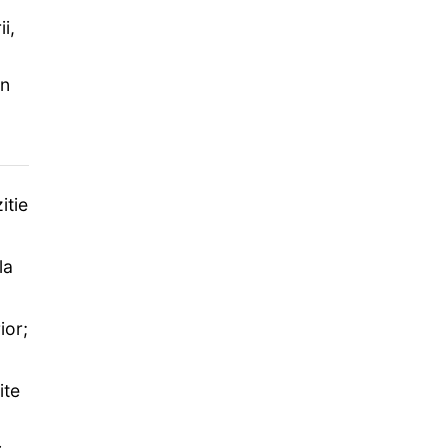
i,
un
itie
la
ior;
ite