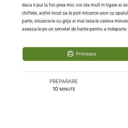
daca il pui la foc prea mic, vor sta mult in tigaie si s
chiftele, astfel incat sa le poti intoarce usor cu spa
parte, intoarce-le cu grija si mai lasa-le cateva min
aseaza-le pe un servetel de hartie pentru a indeparta e
Printeaza
PREPARARE
MINUTES
10
MINUTE