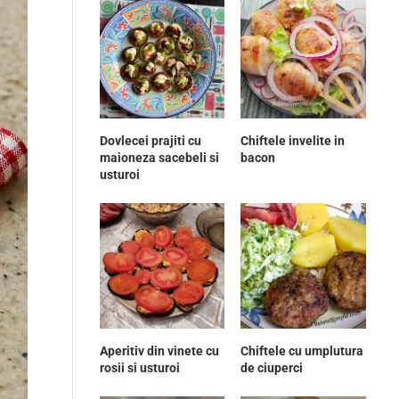
Dovlecei prajiti cu
Chiftele invelite in
maioneza sacebeli si
bacon
usturoi
Aperitiv din vinete cu
Chiftele cu umplutura
rosii si usturoi
de ciuperci