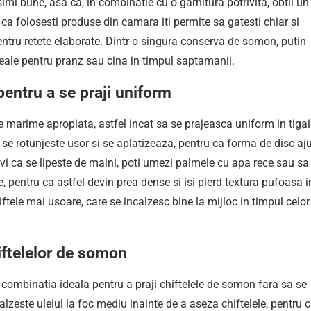
i bune, asa ca, in combinatie cu o garnitura potrivita, obtii un 
ca folosesti produse din camara iti permite sa gatesti chiar si
ntru retete elaborate. Dintr-o singura conserva de somon, putin
deale pentru pranz sau cina in timpul saptamanii.
ntru a se praji uniform
e marime apropiata, astfel incat sa se prajeasca uniform in tigai
se rotunjeste usor si se aplatizeaza, pentru ca forma de disc aj
 ca se lipeste de maini, poti umezi palmele cu apa rece sau sa 
e, pentru ca astfel devin prea dense si isi pierd textura pufoasa i
iftele mai usoare, care se incalzesc bine la mijloc in timpul celor
hiftelelor de somon
t combinatia ideala pentru a praji chiftelele de somon fara sa se
lzeste uleiul la foc mediu inainte de a aseza chiftelele, pentru 