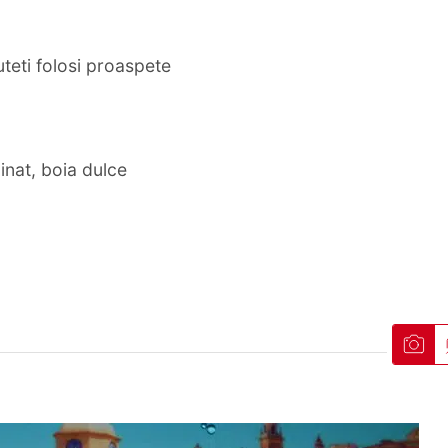
teti folosi proaspete
nat, boia dulce