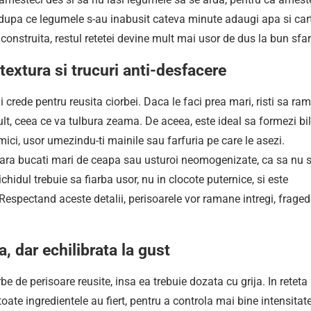
a dupa ce legumele s-au inabusit cateva minute adaugi apa si cart
construita, restul retetei devine mult mai usor de dus la bun sfar
extura si trucuri anti-desfacere
rede pentru reusita ciorbei. Daca le faci prea mari, risti sa ra
mult, ceea ce va tulbura zeama. De aceea, este ideal sa formezi bi
ici, usor umezindu-ti mainile sau farfuria pe care le asezi.
 fara bucati mari de ceapa sau usturoi neomogenizate, ca sa nu 
ichidul trebuie sa fiarba usor, nu in clocote puternice, si este
espectand aceste detalii, perisoarele vor ramane intregi, fraged
 dar echilibrata la gust
be de perisoare reusite, insa ea trebuie dozata cu grija. In reteta
toate ingredientele au fiert, pentru a controla mai bine intensitat