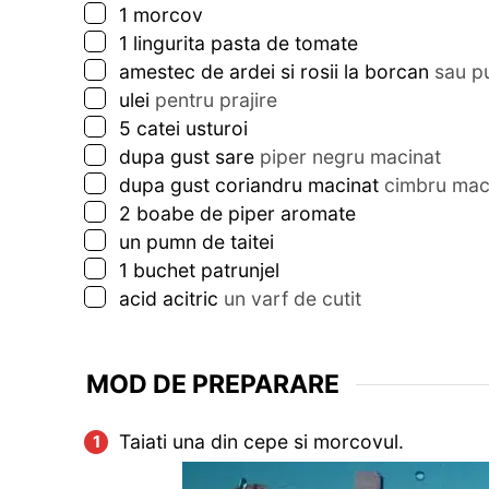
▢
1
morcov
▢
1
lingurita
pasta de tomate
▢
amestec de ardei si rosii la borcan
sau pu
▢
ulei
pentru prajire
▢
5
catei
usturoi
▢
dupa gust sare
piper negru macinat
▢
dupa gust coriandru macinat
cimbru maci
▢
2
boabe de piper aromate
▢
un pumn de taitei
▢
1
buchet patrunjel
▢
acid acitric
un varf de cutit
MOD DE PREPARARE
Taiati una din cepe si morcovul.