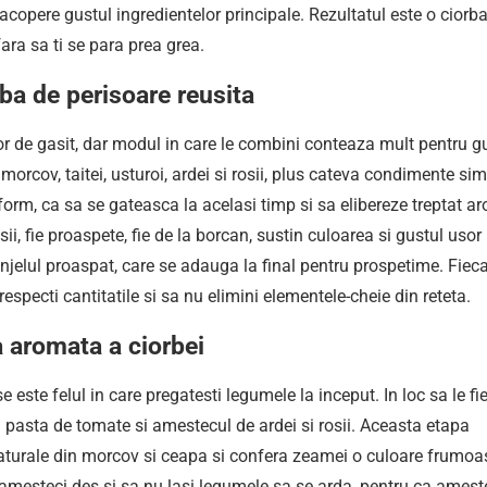
acopere gustul ingredientelor principale. Rezultatul este o ciorb
fara sa ti se para prea grea.
ba de perisoare reusita
sor de gasit, dar modul in care le combini conteaza mult pentru g
 morcov, taitei, usturoi, ardei si rosii, plus cateva condimente sim
orm, ca sa se gateasca la acelasi timp si sa elibereze treptat a
ii, fie proaspete, fie de la borcan, sustin culoarea si gustul usor
runjelul proaspat, care se adauga la final pentru prospetime. Fiec
respecti cantitatile si sa nu elimini elementele-cheie din reteta.
 aromata a ciorbei
 este felul in care pregatesti legumele la inceput. In loc sa le fie
 cu pasta de tomate si amestecul de ardei si rosii. Aceasta etapa
naturale din morcov si ceapa si confera zeamei o culoare frumoa
a amesteci des si sa nu lasi legumele sa se arda, pentru ca amest