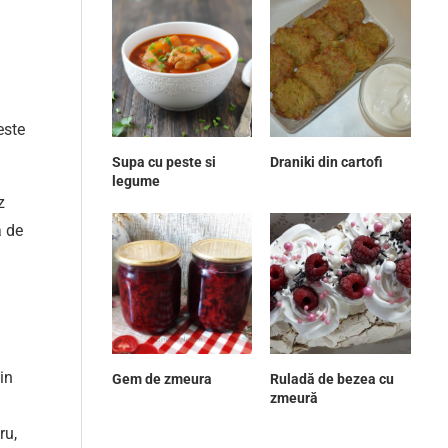
este
Supa cu peste si
Draniki din cartofi
legume
z
a de
in
Gem de zmeura
Ruladă de bezea cu
zmeură
ru,