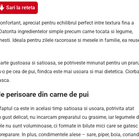
Sari la reteta
onfortant, apreciat pentru echilibrul perfect intre textura fina a
. Datorita ingredientelor simple precum carne tocata si legume,
esti. Ideala pentru zilele racoroase si mesele in familie, ea reus
oarte gustoasa si satioasa, se potriveste minunat pentru un pran
s-o pe cea de pui, fiindca este mai usoara si mai dietetica. Ciorb
asca.
e perisoare din carne de pui
aptul ca este in acelasi timp satioasa si usoara, potrivita atat
un gust delicat, nu incarcam preparatul cu grasime, iar legumele d
le nu sunt voluminoase, ci formate in bilute mici care se gatesc
reparare. In plus, condimentele alese – sare, piper, boia, coriand