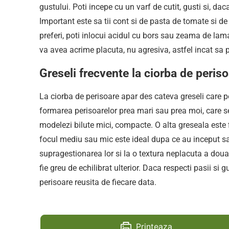
gustului. Poti incepe cu un varf de cutit, gusti si, d
Important este sa tii cont si de pasta de tomate si de
preferi, poti inlocui acidul cu bors sau zeama de lamai
va avea acrime placuta, nu agresiva, astfel incat sa 
Greseli frecvente la ciorba de peris
La ciorba de perisoare apar des cateva greseli care pot
formarea perisoarelor prea mari sau prea moi, care se
modelezi bilute mici, compacte. O alta greseala este 
focul mediu sau mic este ideal dupa ce au inceput sa
supragestionarea lor si la o textura neplacuta a doua 
fie greu de echilibrat ulterior. Daca respecti pasii si 
perisoare reusita de fiecare data.
Printeaza