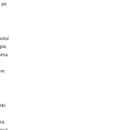
a pe
ustul
ple.
roma
are
rbi
sa,
ecul