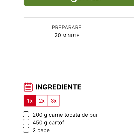
PREPARARE
MINUTES
20
MINUTE
INGREDIENTE
1x
2x
3x
▢
200
g
carne tocata de pui
▢
450
g
cartof
▢
2
cepe