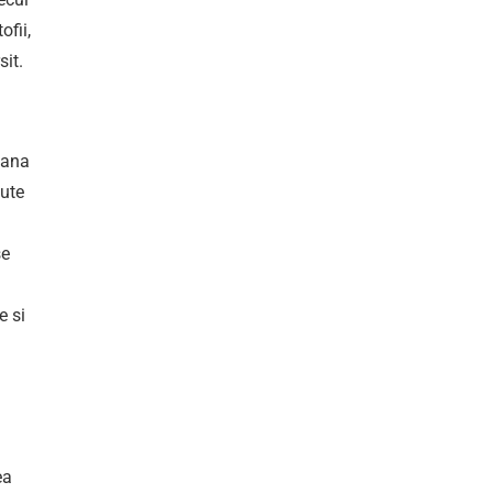
ofii,
sit.
mana
lute
se
e si
ea