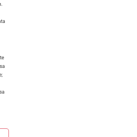
n.
ata
te
 sa
e;
 sa