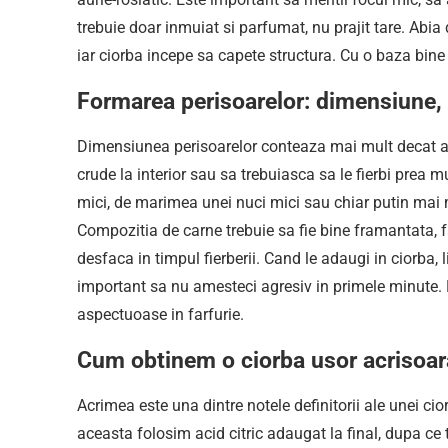
trebuie doar inmuiat si parfumat, nu prajit tare. Abi
iar ciorba incepe sa capete structura. Cu o baza bine 
Formarea perisoarelor: dimensiune, t
Dimensiunea perisoarelor conteaza mai mult decat ai c
crude la interior sau sa trebuiasca sa le fierbi prea 
mici, de marimea unei nuci mici sau chiar putin mai m
Compozitia de carne trebuie sa fie bine framantata,
desfaca in timpul fierberii. Cand le adaugi in ciorba, l
important sa nu amesteci agresiv in primele minute. R
aspectuoase in farfurie.
Cum obtinem o ciorba usor acrisoara,
Acrimea este una dintre notele definitorii ale unei cior
aceasta folosim acid citric adaugat la final, dupa ce 