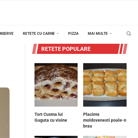
ONSERVE
RETETE CU CARNE
PIZZA
MAI MULTE
RETETE POPULARE
Tort Cusma lui
Placinte
Guguta cu visine
moldovenesti poale-n
brau