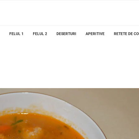
FELUL 1
FELUL 2
DESERTURI
APERITIVE
RETETE DE C