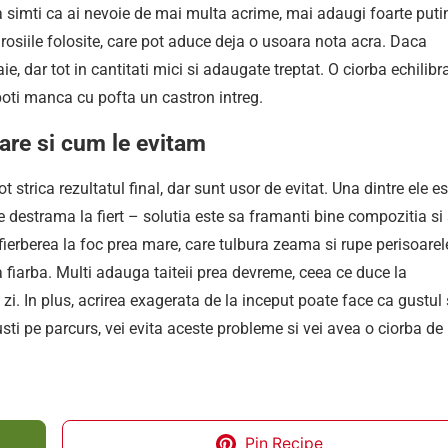
aca simti ca ai nevoie de mai multa acrime, mai adaugi foarte puti
 rosiile folosite, care pot aduce deja o usoara nota acra. Daca
e, dar tot in cantitati mici si adaugate treptat. O ciorba echilibr
poti manca cu pofta un castron intreg.
oare si cum le evitam
 strica rezultatul final, dar sunt usor de evitat. Una dintre ele es
 destrama la fiert – solutia este sa framanti bine compozitia si
fierberea la foc prea mare, care tulbura zeama si rupe perisoarel
 fiarba. Multi adauga taiteii prea devreme, ceea ce duce la
zi. In plus, acrirea exagerata de la inceput poate face ca gustul
gusti pe parcurs, vei evita aceste probleme si vei avea o ciorba de
Pin Recipe