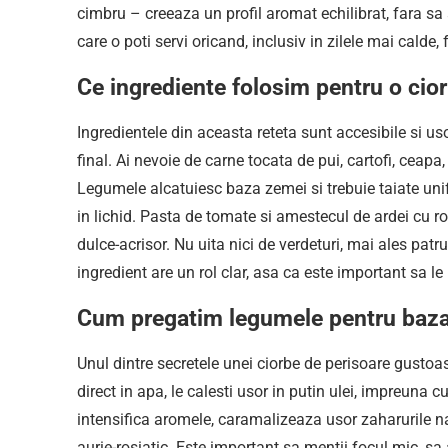
cimbru – creeaza un profil aromat echilibrat, fara sa 
care o poti servi oricand, inclusiv in zilele mai calde, 
Ce ingrediente folosim pentru o cior
Ingredientele din aceasta reteta sunt accesibile si u
final. Ai nevoie de carne tocata de pui, cartofi, ceapa,
Legumele alcatuiesc baza zemei si trebuie taiate unif
in lichid. Pasta de tomate si amestecul de ardei cu ros
dulce-acrisor. Nu uita nici de verdeturi, mai ales pat
ingredient are un rol clar, asa ca este important sa le 
Cum pregatim legumele pentru baza
Unul dintre secretele unei ciorbe de perisoare gustoase
direct in apa, le calesti usor in putin ulei, impreuna
intensifica aromele, caramalizeaza usor zaharurile 
aurie-rosiatic. Este important sa mentii focul mic, s