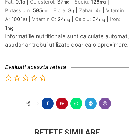
Fat:
0.1
|
Colesterol:
37
|
Sodiu:
126
|
g
mg
mg
Potassium:
595
|
Fibre:
3
|
Zahar:
4
|
Vitamin
mg
g
g
A:
1001
|
Vitamin C:
24
|
Calciu:
34
|
Iron:
IU
mg
mg
1
mg
Informatiile nutritionale sunt calculate automat,
asadar ar trebui utilizate doar ca o aproximare.
Evaluati aceasta reteta
RETETE SIMILARE