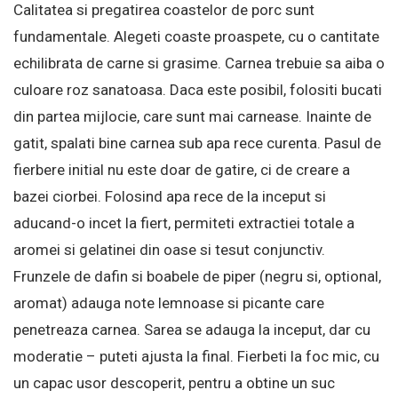
Calitatea si pregatirea coastelor de porc sunt
fundamentale. Alegeti coaste proaspete, cu o cantitate
echilibrata de carne si grasime. Carnea trebuie sa aiba o
culoare roz sanatoasa. Daca este posibil, folositi bucati
din partea mijlocie, care sunt mai carnease. Inainte de
gatit, spalati bine carnea sub apa rece curenta. Pasul de
fierbere initial nu este doar de gatire, ci de creare a
bazei ciorbei. Folosind apa rece de la inceput si
aducand-o incet la fiert, permiteti extractiei totale a
aromei si gelatinei din oase si tesut conjunctiv.
Frunzele de dafin si boabele de piper (negru si, optional,
aromat) adauga note lemnoase si picante care
penetreaza carnea. Sarea se adauga la inceput, dar cu
moderatie – puteti ajusta la final. Fierbeti la foc mic, cu
un capac usor descoperit, pentru a obtine un suc