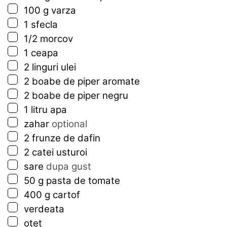
▢
100
g
varza
▢
1
sfecla
▢
1/2
morcov
▢
1
ceapa
▢
2
linguri
ulei
▢
2
boabe de piper aromate
▢
2
boabe de piper negru
▢
1
litru apa
▢
zahar
optional
▢
2
frunze de dafin
▢
2
catei
usturoi
▢
sare
dupa gust
▢
50
g
pasta de tomate
▢
400
g
cartof
▢
verdeata
▢
otet