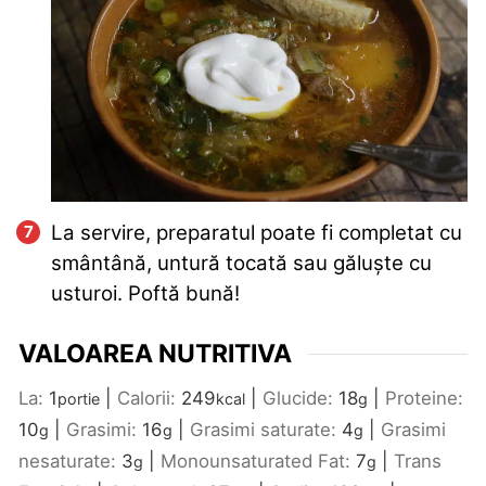
La servire, preparatul poate fi completat cu
smântână, untură tocată sau găluște cu
usturoi. Poftă bună!
VALOAREA NUTRITIVA
La:
1
|
Calorii:
249
|
Glucide:
18
|
Proteine:
portie
kcal
g
10
|
Grasimi:
16
|
Grasimi saturate:
4
|
Grasimi
g
g
g
nesaturate:
3
|
Monounsaturated Fat:
7
|
Trans
g
g