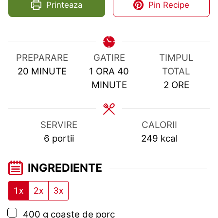
Printeaza
Pin Recipe
PREPARARE
GATIRE
TIMPUL
MINUTES
HOUR
MINUTES
20
MINUTE
1
ORA
40
TOTAL
HOURS
MINUTE
2
ORE
SERVIRE
CALORII
6
portii
249
kcal
INGREDIENTE
1x
2x
3x
▢
400
g
coaste de porc