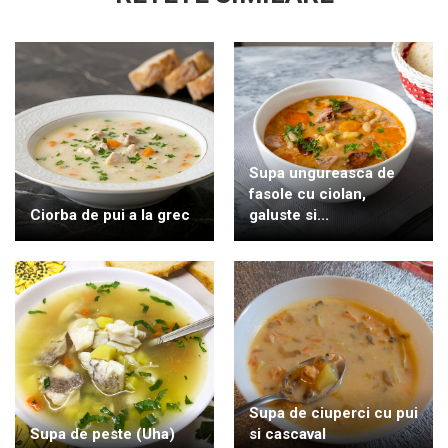
Supa ungureasca de
fasole cu ciolan,
Ciorba de pui a la grec
galuste si...
Supa de ciuperci cu pui
Supa de peste (Uha)
si cascaval