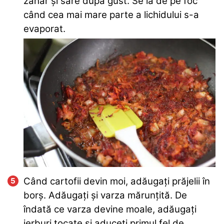
zahăr și sare după gust. Se ia de pe foc
când cea mai mare parte a lichidului s-a
evaporat.
Când cartofii devin moi, adăugați prăjelii în
borș. Adăugați și varza mărunțită. De
îndată ce varza devine moale, adăugați
ierburi tocate și aduceți primul fel de