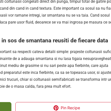
ti coltunasii congelati direct din punga, timpul total de gatire p
ficand din cand in cand textura. Este important ca sosul sa nu fi
unasii vor ramane intregi, iar smantana nu se va taia. Cand sosul
 daca pare usor fluid, deoarece se va mai ingrosa pe masura ce s
ti in sos de smantana reusiti de fiecare data
ortant sa respecti cateva detalii simple: prajeste coltunasii sufi
cul inainte de a adauga smantana si nu lasa tigaia nesupravegheat
inut mediu de grasime si nu sari peste apa fierbinte, care ajuta
reparatul este inca fierbinte, ca sa se topeasca usor, si ajust
ci trucuri, chiar si coltunasii semifabricati se transforma intr u
voie de o masa calda, fara prea mult efort.
Pin Recipe