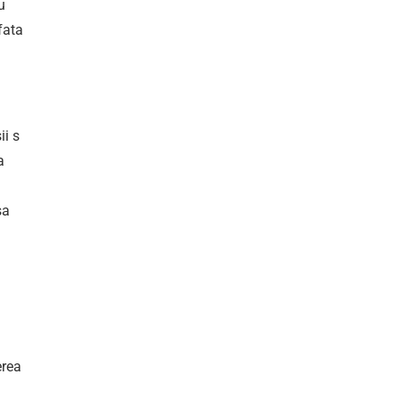
u
fata
ii s
a
sa
erea