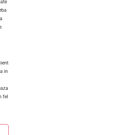
oate
arba
 a
e
cient
a in
eaza
n fel