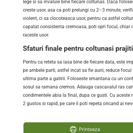
lege si sa invaluie bine fiecare coltunas. Daca foloses
creste usor, asa ca poti prelungi cu 2–3 minute, veri
violent, ci sa clocoteasca usor, pentru ca astfel colt
capatat consistenta cremoasa, poti opri focul, chiar
raceste usor.
Sfaturi finale pentru coltunasi praji
Pentru ca reteta sa iasa bine de fiecare data, este imp
pe ambele parti, astfel incat sa fie aurii, reduce fo
ultima parte a gatirii. Foloseste smantana cu un cont
sosul sa ramana cremos. Adauga cascavalul ras cand p
condimentele abia la final, dupa ce gusti. Cu aceste mi
2 gustos si rapid, pe care il poti repeta oricand ai ne
Printeaza