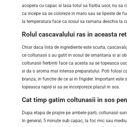
acopera cu capac si lasa totul sa fiarba usor, nu sa c
ca incepe sa se coloreze in maro sau se lipeste de fun
la temperatura face ca sosul sa ramana deschis la cul
Rolul cascavalului ras in aceasta re
Chiar daca lista de ingrediente este scurta, cascaval
ce coltunasii s au gatit in sosul de smantana si ai o
coltunasii fierbinti face ca acesta sa se topeasca uso
si da o aroma mai intensa preparatului. Poti folosi c
branza, in functie de ce ai in frigider. Important este 
topeasca rapid si sa se incorporeze placut in sos.
Cat timp gatim coltunasii in sos pen
Dupa etapa de prajire pe ambele parti, coltunasii sun
In general, 5 minute sub capac, la foc mic sau mediu,