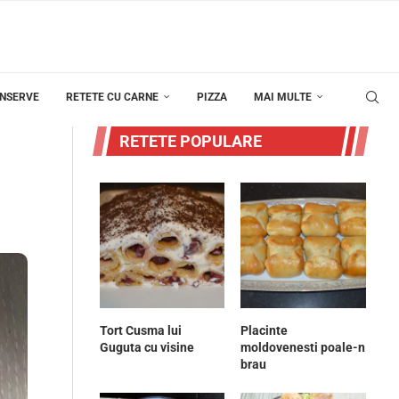
ONSERVE
RETETE CU CARNE
PIZZA
MAI MULTE
RETETE POPULARE
Tort Cusma lui
Placinte
Guguta cu visine
moldovenesti poale-n
brau