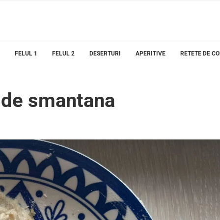
FELUL 1
FELUL 2
DESERTURI
APERITIVE
RETETE DE C
os de smantana