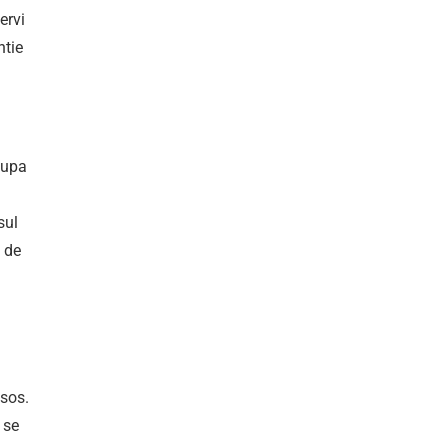
ervi
ntie
Dupa
sul
i de
 sos.
 se