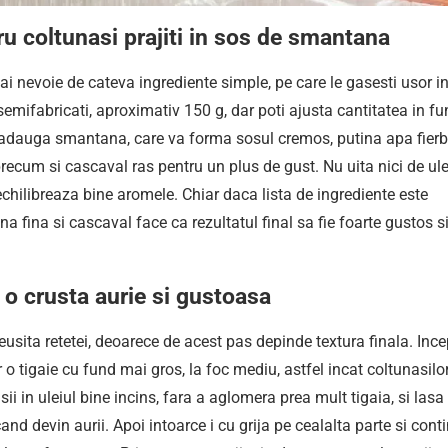
u coltunasi prajiti in sos de smantana
ai nevoie de cateva ingrediente simple, pe care le gasesti usor i
emifabricati, aproximativ 150 g, dar poti ajusta cantitatea in fu
e adauga smantana, care va forma sosul cremos, putina apa fierb
precum si cascaval ras pentru un plus de gust. Nu uita nici de ule
 echilibreaza bine aromele. Chiar daca lista de ingrediente este
a fina si cascaval face ca rezultatul final sa fie foarte gustos s
 o crusta aurie si gustoasa
reusita retetei, deoarece de acest pas depinde textura finala. Inc
r o tigaie cu fund mai gros, la foc mediu, astfel incat coltunasilo
i in uleiul bine incins, fara a aglomera prea mult tigaia, si lasa 
d devin aurii. Apoi intoarce i cu grija pe cealalta parte si cont