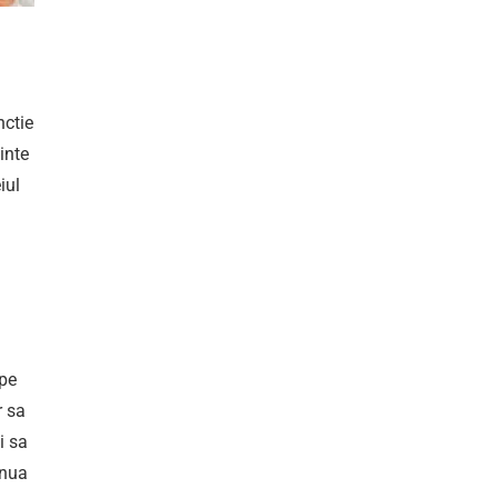
n
nctie
inte
iul
i
epe
r sa
i sa
inua