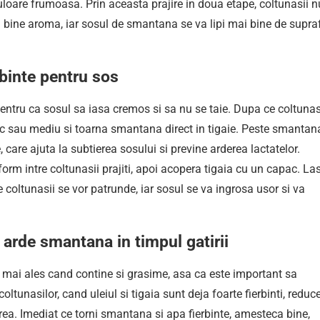
loare frumoasa. Prin aceasta prajire in doua etape, coltunasii n
ai bine aroma, iar sosul de smantana se va lipi mai bine de supra
binte pentru sos
tru ca sosul sa iasa cremos si sa nu se taie. Dupa ce coltunas
mic sau mediu si toarna smantana direct in tigaie. Peste smantan
care ajuta la subtierea sosului si previne arderea lactatelor.
form intre coltunasii prajiti, apoi acopera tigaia cu un capac. La
re coltunasii se vor patrunde, iar sosul se va ingrosa usor si va
arde smantana in timpul gatirii
, mai ales cand contine si grasime, asa ca este important sa
oltunasilor, cand uleiul si tigaia sunt deja foarte fierbinti, reduc
rea. Imediat ce torni smantana si apa fierbinte, amesteca bine,