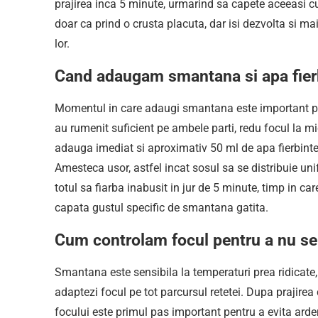
prajirea inca 5 minute, urmarind sa capete aceeasi cu
doar ca prind o crusta placuta, dar isi dezvolta si m
lor.​​
Cand adaugam smantana si apa fier
Momentul in care adaugi smantana este important pen
au rumenit suficient pe ambele parti, redu focul la 
adauga imediat si aproximativ 50 ml de apa fierbinte, 
Amesteca usor, astfel incat sosul sa se distribuie uni
totul sa fiarba inabusit in jur de 5 minute, timp in ca
capata gustul specific de smantana gatita.​
Cum controlam focul pentru a nu se 
Smantana este sensibila la temperaturi prea ridicate
adaptezi focul pe tot parcursul retetei. Dupa prajirea c
focului este primul pas important pentru a evita arde