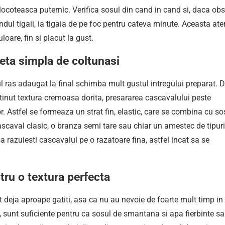
locoteasca puternic. Verifica sosul din cand in cand si, daca obs
dul tigaii, ia tigaia de pe foc pentru cateva minute. Aceasta ate
oare, fin si placut la gust.
teta simpla de coltunasi
ul ras adaugat la final schimba mult gustul intregului preparat. 
btinut textura cremoasa dorita, presararea cascavalului peste
r. Astfel se formeaza un strat fin, elastic, care se combina cu so
ascaval clasic, o branza semi tare sau chiar un amestec de tipur
sa razuiesti cascavalul pe o razatoare fina, astfel incat sa se
tru o textura perfecta
t deja aproape gatiti, asa ca nu au nevoie de foarte mult timp in
 sunt suficiente pentru ca sosul de smantana si apa fierbinte sa