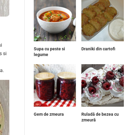
i
Supa cu peste si
Draniki din cartofi
s si
legume
a.
Gem de zmeura
Ruladă de bezea cu
zmeură