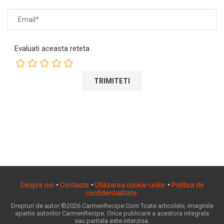
Evaluati aceasta reteta
Despre noi
•
Contacte
•
Utilizarea cookie-urilor
•
Politica de
confidentialitate
Drepturi de autor ©2026 CarmenRecipe.Com Toate articolele, imaginile
apartin autorilor CarmenRecipe. Orice publicare a acestora integrala
sau partiala este interzisa.