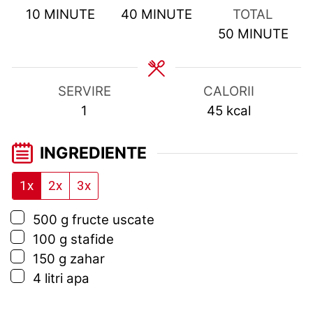
MINUTES
MINUTES
10
MINUTE
40
MINUTE
TOTAL
MINUTES
50
MINUTE
SERVIRE
CALORII
1
45
kcal
INGREDIENTE
1x
2x
3x
▢
500
g
fructe uscate
▢
100
g
stafide
▢
150
g
zahar
▢
4
litri
apa