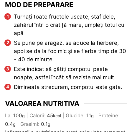
MOD DE PREPARARE
Turnați toate fructele uscate, stafidele,
zahărul într-o cratiță mare, umpleți totul cu
apă
Se pune pe aragaz, se aduce la fierbere,
apoi se da la foc mic și se fierbe timp de 30
- 40 de minute.
Este indicat să gătiți compotul peste
noapte, astfel încât să reziste mai mult.
Dimineata strecuram, compotul este gata.
VALOAREA NUTRITIVA
La:
100
|
Calorii:
45
|
Glucide:
11
|
Proteine:
g
kcal
g
0.4
|
Grasimi:
0.1
g
g