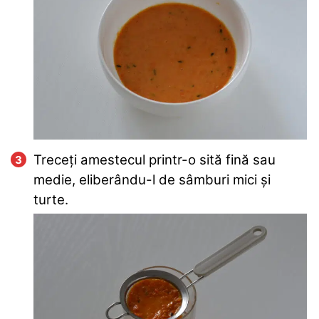
Treceți amestecul printr-o sită fină sau
medie, eliberându-l de sâmburi mici și
turte.