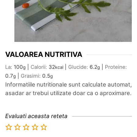
VALOAREA NUTRITIVA
La:
100
|
Calorii:
32
|
Glucide:
6.2
|
Proteine:
g
kcal
g
0.7
|
Grasimi:
0.5
g
g
Informatiile nutritionale sunt calculate automat,
asadar ar trebui utilizate doar ca o aproximare.
Evaluati aceasta reteta