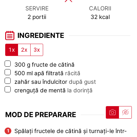
SERVIRE
CALORII
2
portii
32
kcal
INGREDIENTE
1x
2x
3x
▢
300
g
fructe de cătină
▢
500
ml
apă filtrată
răcită
▢
zahăr sau îndulcitor
după gust
▢
crenguță de mentă
la dorință
MOD DE PREPARARE
Spălați fructele de cătină și turnați-le într-