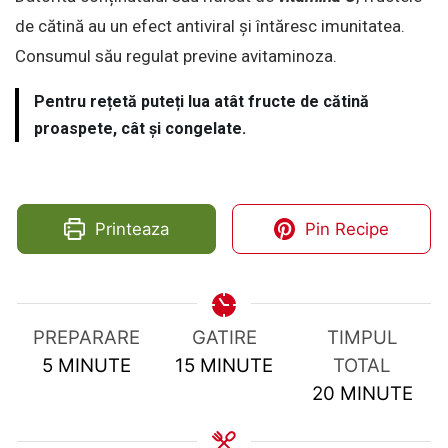
de cătină au un efect antiviral și întăresc imunitatea.
Consumul său regulat previne avitaminoza.
Pentru rețetă puteți lua atât fructe de cătină
proaspete, cât și congelate.
Printeaza
Pin Recipe
PREPARARE
GATIRE
TIMPUL
MINUTES
MINUTES
5
MINUTE
15
MINUTE
TOTAL
MINUTES
20
MINUTE