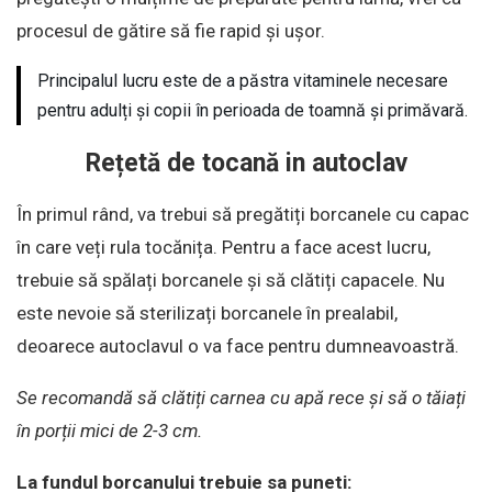
procesul de gătire să fie rapid și ușor.
Principalul lucru este de a păstra vitaminele necesare
pentru adulți și copii în perioada de toamnă și primăvară.
Rețetă de tocană in autoclav
În primul rând, va trebui să pregătiți borcanele cu capac
în care veți rula tocănița. Pentru a face acest lucru,
trebuie să spălați borcanele și să clătiți capacele. Nu
este nevoie să sterilizați borcanele în prealabil,
deoarece autoclavul o va face pentru dumneavoastră.
Se recomandă să clătiți carnea cu apă rece și să o tăiați
în porții mici de 2-3 cm.
La fundul borcanului trebuie sa puneti: