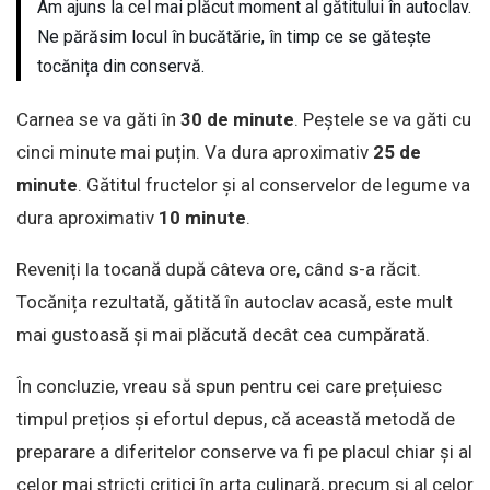
Am ajuns la cel mai plăcut moment al gătitului în autoclav.
Ne părăsim locul în bucătărie, în timp ce se gătește
tocănița din conservă.
Carnea se va găti în
30 de minute
. Peștele se va găti cu
cinci minute mai puțin. Va dura aproximativ
25 de
minute
. Gătitul fructelor și al conservelor de legume va
dura aproximativ
10 minute
.
Reveniți la tocană după câteva ore, când s-a răcit.
Tocănița rezultată, gătită în autoclav acasă, este mult
mai gustoasă și mai plăcută decât cea cumpărată.
În concluzie, vreau să spun pentru cei care prețuiesc
timpul prețios și efortul depus, că această metodă de
preparare a diferitelor conserve va fi pe placul chiar și al
celor mai stricți critici în arta culinară, precum și al celor