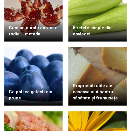
Cum se curata corect o
5 rețete simple din
rodie – metoda...
dovlecei
Proprietăți utile ale
Ce poti sa gatesti din
cașcavalului pentru
prune
sănătate și frumusețe