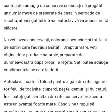
sunteți dezamăgiți de conserve și obosiți să pregătiți
un număr mare de preparate de casă în perioada de
recoltă, atunci gătitul într-un autoclav vă va aduce multă
plăcere.
Nu veți avea conservanți, coloranți, pesticide și tot felul
de aditivi care fac rău sănătății. Drept urmare, veți
obține doar produse naturale, preparate de
dumneavoastră după propriile rețete. Veți putea adăuga
condimentele pe care le doriți.
Autoclavul poate fi folosit pentru a găti diferite legume,
tot felul de tocănițe, ciuperci, pește, gemuri și dulcețuri.
În el puteți găti simultan diferite conserve, iar acesta
este un avantaj foarte mare. Când vine timpul să
pregătești o mulțime de preparate pentru iarnă, vrei ca