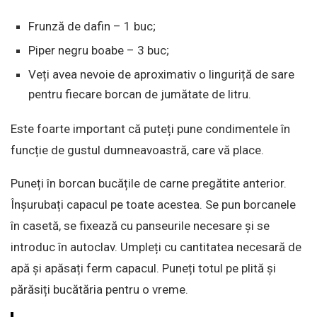
Frunză de dafin – 1 buc;
Piper negru boabe – 3 buc;
Veți avea nevoie de aproximativ o linguriță de sare
pentru fiecare borcan de jumătate de litru.
Este foarte important că puteți pune condimentele în
funcție de gustul dumneavoastră, care vă place.
Puneți în borcan bucățile de carne pregătite anterior.
Înșurubați capacul pe toate acestea. Se pun borcanele
în casetă, se fixează cu panseurile necesare și se
introduc în autoclav. Umpleți cu cantitatea necesară de
apă și apăsați ferm capacul. Puneți totul pe plită și
părăsiți bucătăria pentru o vreme.