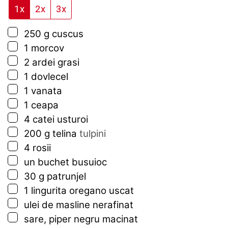
1x
2x
3x
▢
250
g
cuscus
▢
1
morcov
▢
2
ardei grasi
▢
1
dovlecel
▢
1
vanata
▢
1
ceapa
▢
4
catei
usturoi
▢
200
g
telina
tulpini
▢
4
rosii
▢
un buchet
busuioc
▢
30
g
patrunjel
▢
1
lingurita
oregano uscat
▢
ulei de masline nerafinat
▢
sare, piper negru macinat