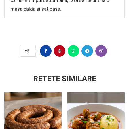
carne in timpul saptamanii, fara sa renunti la o
masa calda si satioasa.
RETETE SIMILARE