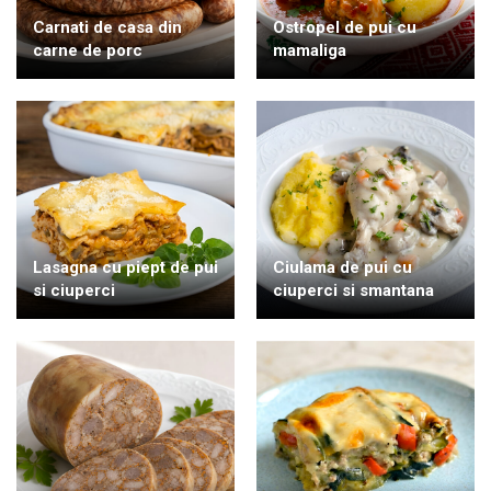
Carnati de casa din
Ostropel de pui cu
carne de porc
mamaliga
Lasagna cu piept de pui
Ciulama de pui cu
si ciuperci
ciuperci si smantana