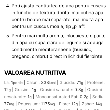
Poti ajusta cantitatea de apa pentru cuscus
in functie de textura dorita: mai putina apa
pentru boabe mai separate, mai multa apa
pentru un cuscus moale, tip „pilaf”.
Pentru mai multa aroma, inlocuieste o parte
din apa cu supa clara de legume si adauga
condimente mediteraneene (busuioc,
oregano, cimbru) direct in lichidul fierbinte.
VALOAREA NUTRITIVA
La:
1
|
Calorii:
338
|
Glucide:
71
|
Proteine:
portie
kcal
g
12
|
Grasimi:
1
|
Grasimi saturate:
0.3
|
Grasimi
g
g
g
nesaturate:
1
|
Monounsaturated Fat:
0.2
|
Sodiu:
g
g
77
|
Potassium:
1175
|
Fibre:
12
|
Zahar:
14
|
mg
mg
g
g