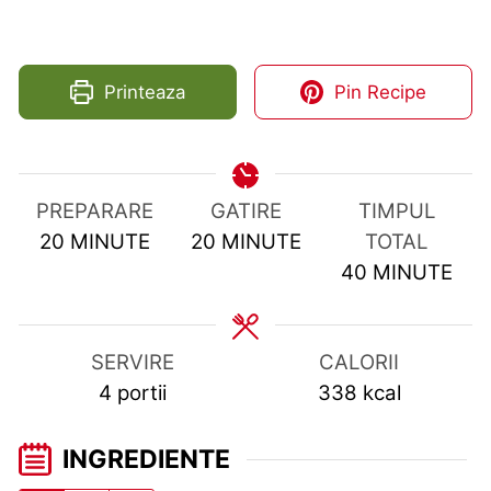
Printeaza
Pin Recipe
PREPARARE
GATIRE
TIMPUL
MINUTES
MINUTES
20
MINUTE
20
MINUTE
TOTAL
MINUTES
40
MINUTE
SERVIRE
CALORII
4
portii
338
kcal
INGREDIENTE