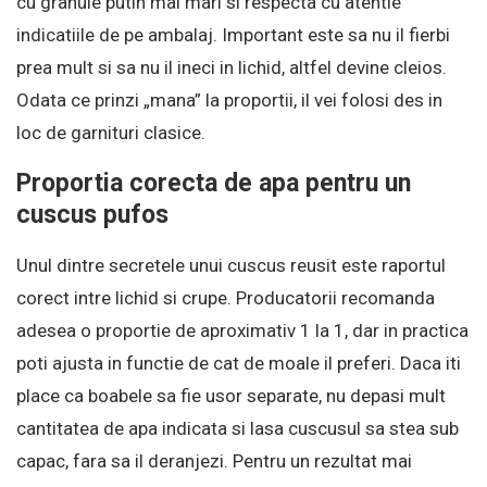
cu granule putin mai mari si respecta cu atentie
indicatiile de pe ambalaj. Important este sa nu il fierbi
prea mult si sa nu il ineci in lichid, altfel devine cleios.
Odata ce prinzi „mana” la proportii, il vei folosi des in
loc de garnituri clasice.
Proportia corecta de apa pentru un
cuscus pufos
Unul dintre secretele unui cuscus reusit este raportul
corect intre lichid si crupe. Producatorii recomanda
adesea o proportie de aproximativ 1 la 1, dar in practica
poti ajusta in functie de cat de moale il preferi. Daca iti
place ca boabele sa fie usor separate, nu depasi mult
cantitatea de apa indicata si lasa cuscusul sa stea sub
capac, fara sa il deranjezi. Pentru un rezultat mai