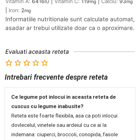
Vitamin A:
6416
|
Vitamin C:
119
|
Calciu:
93
IU
mg
mg
|
Iron:
2
mg
Informatiile nutritionale sunt calculate automat,
asadar ar trebui utilizate doar ca o aproximare.
Evaluati aceasta reteta
Intrebari frecvente despre reteta
Ce legume pot inlocui in aceasta reteta de
cuscus cu legume inabusite?
Reteta este foarte flexibila, asa ca poti inlocui
dovlecelul, vinetele sau ardeiul cu ce ai la
indemana: ciuperci, broccoli, conopida, fasole